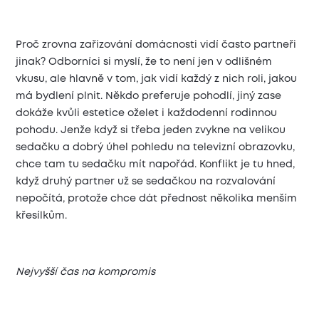
Proč zrovna zařizování domácnosti vidí často partneři
jinak? Odborníci si myslí, že to není jen v odlišném
vkusu, ale hlavně v tom, jak vidí každý z nich roli, jakou
má bydlení plnit. Někdo preferuje pohodlí, jiný zase
dokáže kvůli estetice oželet i každodenní rodinnou
pohodu. Jenže když si třeba jeden zvykne na velikou
sedačku a dobrý úhel pohledu na televizní obrazovku,
chce tam tu sedačku mít napořád. Konflikt je tu hned,
když druhý partner už se sedačkou na rozvalování
nepočítá, protože chce dát přednost několika menším
křesílkům.
Nejvyšší čas na kompromis