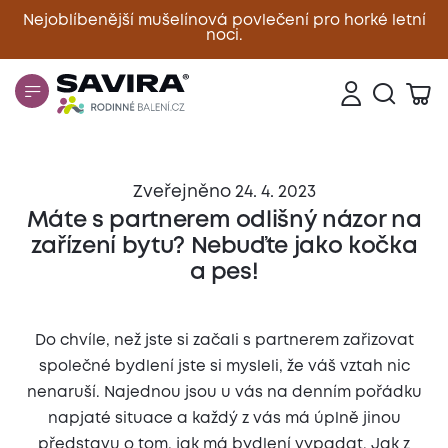
Nejoblíbenější mušelínová povlečení pro horké letní
noci.
Zavřít
Zveřejněno 24. 4. 2023
Máte s partnerem odlišný názor na
zařízení bytu? Nebuďte jako kočka
a pes!
Do chvíle, než jste si začali s partnerem zařizovat
společné bydlení jste si mysleli, že váš vztah nic
nenaruší. Najednou jsou u vás na denním pořádku
napjaté situace a každý z vás má úplně jinou
představu o tom, jak má bydlení vypadat. Jak z