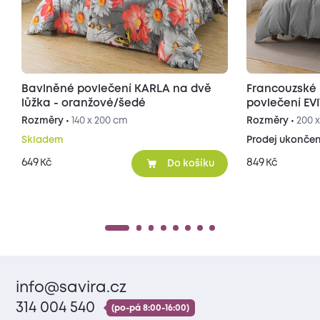
Bavlněné povlečení KARLA na dvě
Francouzské
lůžka - oranžové/šedé
povlečení EV
šedé/světle 
Rozměry •
140 x 200 cm
Rozměry •
200 
Skladem
Prodej ukonče
649
849
Kč
Kč
Do košíku
info@savira.cz
314 004 540
(po-pá 8:00-16:00)