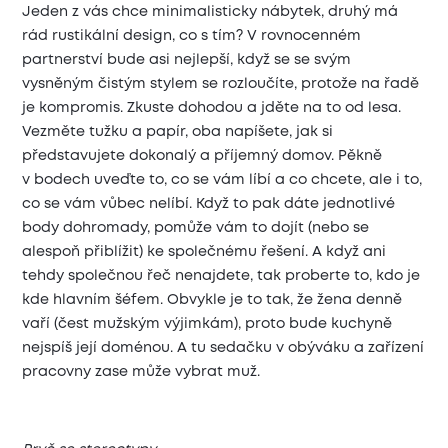
Jeden z vás chce minimalisticky nábytek, druhý má
rád rustikální design, co s tím? V rovnocenném
partnerství bude asi nejlepší, když se se svým
vysněným čistým stylem se rozloučíte, protože na řadě
je kompromis. Zkuste dohodou a jděte na to od lesa.
Vezměte tužku a papír, oba napíšete, jak si
představujete dokonalý a příjemný domov. Pěkně
v bodech uveďte to, co se vám líbí a co chcete, ale i to,
co se vám vůbec nelíbí. Když to pak dáte jednotlivé
body dohromady, pomůže vám to dojít (nebo se
alespoň přiblížit) ke společnému řešení. A když ani
tehdy společnou řeč nenajdete, tak proberte to, kdo je
kde hlavním šéfem. Obvykle je to tak, že žena denně
vaří (čest mužským výjimkám), proto bude kuchyně
nejspíš její doménou. A tu sedačku v obýváku a zařízení
pracovny zase může vybrat muž.