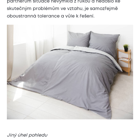
partnerům situace nevymkla z rukou a nedošlo ke
skutečným problémům ve vztahu, je samozřejmě
oboustranná tolerance a vůle k řešení.
Jiný úhel pohledu