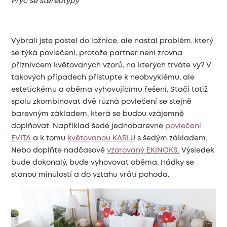
Pryč se stereotypy
Vybrali jste postel do ložnice, ale nastal problém, který
se týká povlečení, protože partner není zrovna
příznivcem květovaných vzorů, na kterých trváte vy? V
takových případech přistupte k neobvyklému, ale
estetickému a oběma vyhovujícímu řešení. Stačí totiž
spolu zkombinovat dvě různá povlečení se stejně
barevným základem, která se budou vzájemně
doplňovat. Například šedé jednobarevné
povlečení
EVITA
a k tomu
květovanou KARLU
s šedým základem.
Nebo doplňte nadčasově
vzorovaný EKINOKS.
Výsledek
bude dokonalý, bude vyhovovat oběma. Hádky se
stanou minulostí a do vztahu vrátí pohoda.