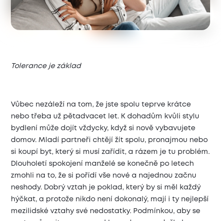
Tolerance je základ
Vůbec nezáleží na tom, že jste spolu teprve krátce
nebo třeba už pětadvacet let. K dohadům kvůli stylu
bydlení může dojít vždycky, když si nově vybavujete
domov. Mladí partneři chtějí žít spolu, pronajmou nebo
si koupí byt, který si musí zařídit, a rázem je tu problém.
Dlouholetí spokojení manželé se konečně po letech
zmohli na to, že si pořídí vše nové a najednou začnu
neshody. Dobrý vztah je poklad, který by si měl každý
hýčkat, a protože nikdo není dokonalý, mají i ty nejlepší
mezilidské vztahy své nedostatky. Podmínkou, aby se