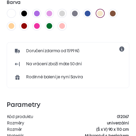
Barva
Doručení zdarma od 1599 Kč
Na vrácení zboží máte 50 dní
Rodinné balení je nyní Savira
Parametry
Kód produktu
012067
Rozměry
univerzální
Rozměr
(Š x V) 90 x 110 cm
Materiál
Mikroplyš s beránkem