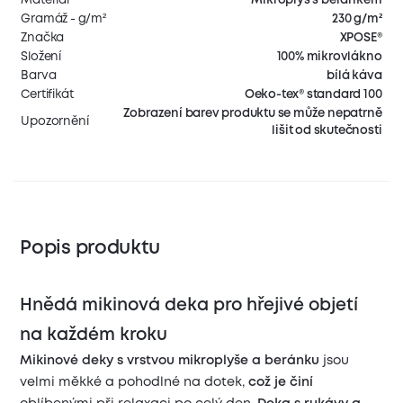
Gramáž - g/m²
230 g/m²
Značka
XPOSE®
Složení
100% mikrovlákno
Barva
bílá káva
Certifikát
Oeko-tex® standard 100
Zobrazení barev produktu se může nepatrně
Upozornění
lišit od skutečnosti
Popis produktu
Hnědá mikinová deka pro hřejivé objetí
na každém kroku
Mikinové deky s vrstvou mikroplyše a beránku
jsou
velmi měkké a pohodlné na dotek,
což je činí