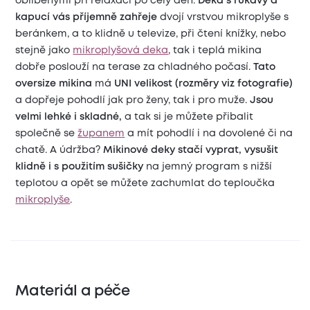
oblíbenými při relaxaci po celý den.
Deka s rukávy a
kapucí vás příjemně zahřeje
dvojí vrstvou mikroplyše s
beránkem, a to klidně u televize, při čtení knížky, nebo
stejně jako
mikroplyšová deka
, tak i teplá mikina
dobře poslouží na terase za chladného počasí.
Tato
oversize mikina
má
UNI velikost (rozměry viz fotografie)
a dopřeje pohodlí jak pro ženy, tak i pro muže.
Jsou
velmi lehké i skladné,
a tak si je můžete přibalit
společně se
županem
a mít pohodlí i na dovolené či na
chatě. A údržba?
Mikinové deky stačí vyprat, vysušit
klidně i s použitím sušičky
na jemný program s nižší
teplotou a opět se můžete zachumlat do teploučka
mikroplyše
.
Materiál a péče