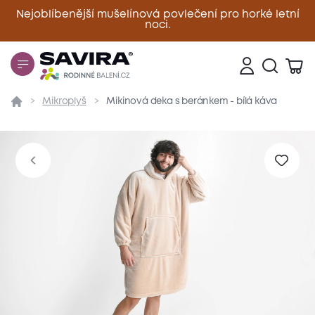
Nejoblíbenější mušelínová povlečení pro horké letní
noci.
Zavřít
Mikroplyš
Mikinová deka s beránkem - bílá káva
Přehled
Parametry
Popis produktu
Materiál