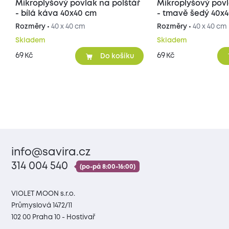
Mikroplyšový povlak na polštář
Mikroplyšový povl
- bílá káva 40x40 cm
- tmavě šedý 40x
Rozměry •
40 x 40 cm
Rozměry •
40 x 40 cm
Skladem
Skladem
69
69
Kč
Kč
Do košíku
info@savira.cz
314 004 540
(po-pá 8:00-16:00)
VIOLET MOON s.r.o.
Průmyslová 1472/11
102 00 Praha 10 - Hostivař