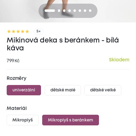
5×
Mikinová deka s beránkem - bílá
káva
Skladem
799
Kč
Rozměry
univerzální
dětské malé
dětské velké
Materiál
Mikroplyš
Mikroplyš s beránkem