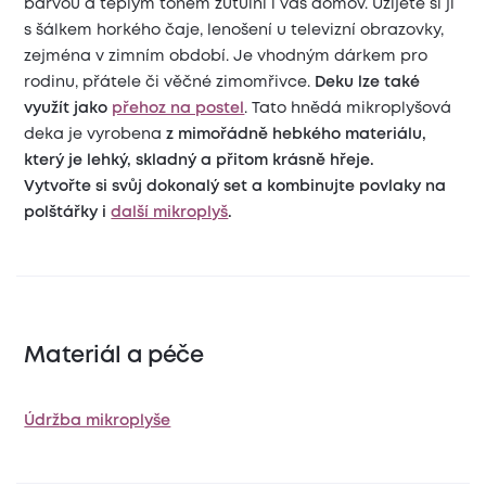
barvou a teplým tónem zútulní i váš domov. Užijete si ji
s šálkem horkého čaje, lenošení u televizní obrazovky,
zejména v zimním období. Je vhodným dárkem pro
rodinu, přátele či věčné zimomřivce.
Deku lze také
využít jako
přehoz na postel
. Tato hnědá mikroplyšová
deka je vyrobena
z mimořádně hebkého materiálu,
který je lehký, skladný a přitom krásně hřeje.
Vytvořte si svůj dokonalý set a kombinujte povlaky na
polštářky i
další mikroplyš
.
Materiál a péče
Údržba mikroplyše