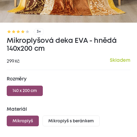
3×
Mikroplyšová deka EVA - hnědá
140x200 cm
Skladem
299
Kč
Rozměry
140 x 200 cm
Materiál
Mikroplyš
Mikroplyš s beránkem