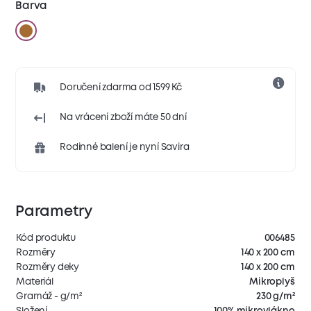
Barva
Doručení zdarma od 1599 Kč
Na vrácení zboží máte 50 dní
Rodinné balení je nyní Savira
Parametry
Kód produktu
006485
Rozměry
140 x 200 cm
Rozměry deky
140 x 200 cm
Materiál
Mikroplyš
Gramáž - g/m²
230 g/m²
Složení
100% mikrovlákno