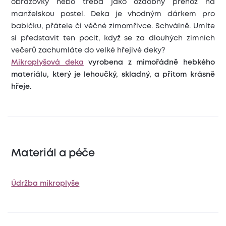
obrazovky nebo třeba jako ozdobný přehoz na
manželskou postel. Deka je vhodným dárkem pro
babičku, přátele či věčné zimomřivce. Schválně. Umíte
si představit ten pocit, když se za dlouhých zimních
večerů zachumláte do velké hřejivé deky?
Mikroplyšová deka
vyrobena z mimořádně hebkého
materiálu, který je lehoučký, skladný, a přitom krásně
hřeje.
Materiál a péče
Údržba mikroplyše