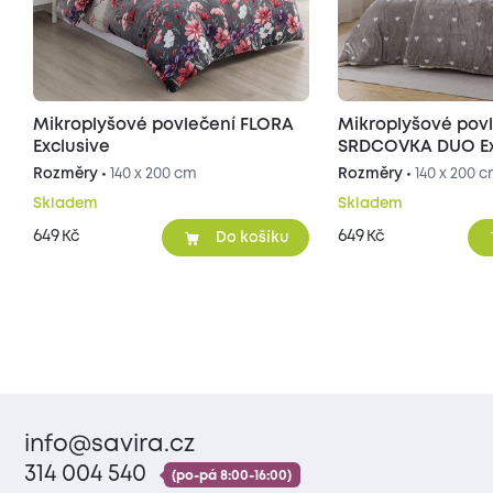
Mikroplyšové povlečení FLORA
Mikroplyšové pov
Exclusive
SRDCOVKA DUO Exc
šedé/béžové
Rozměry •
140 x 200 cm
Rozměry •
140 x 200 
Skladem
Skladem
649
649
Kč
Kč
Do košíku
info@savira.cz
314 004 540
(po-pá 8:00-16:00)