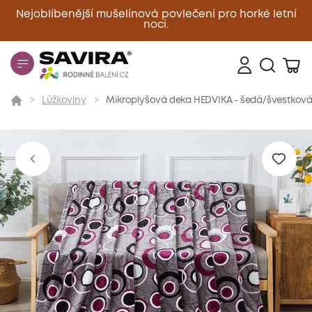
Nejoblíbenější mušelínová povlečení pro horké letní
noci.
Zavřít
Lůžkoviny
Mikroplyšová deka HEDVIKA - šedá/švestkov
Přehled
Parametry
Popis produktu
Materiál