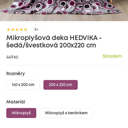
2×
Mikroplyšová deka HEDVIKA -
šedá/švestková 200x220 cm
Skladem
449
Kč
Rozměry
140 x 200 cm
200 x 220 cm
Materiál
Mikroplyš
Mikroplyš s beránkem