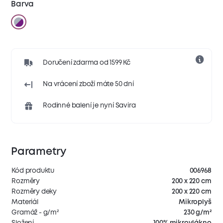
Barva
Doručení zdarma od 1599 Kč
Na vrácení zboží máte 50 dní
Rodinné balení je nyní Savira
Parametry
Kód produktu
006968
Rozměry
200 x 220 cm
Rozměry deky
200 x 220 cm
Materiál
Mikroplyš
Gramáž - g/m²
230 g/m²
Složení
100% mikrovlákno