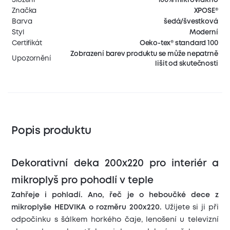
Značka
XPOSE®
Barva
šedá/švestková
Styl
Moderní
Certifikát
Oeko-tex® standard 100
Zobrazení barev produktu se může nepatrně
Upozornění
lišit od skutečnosti
Popis produktu
Dekorativní deka 200x220 pro interiér a
mikroplyš pro pohodlí v teple
Zahřeje i pohladí. Ano, řeč je o heboučké dece z
mikroplyše HEDVIKA o rozměru 200x220.
Užijete si ji při
odpočinku s šálkem horkého čaje, lenošení u televizní