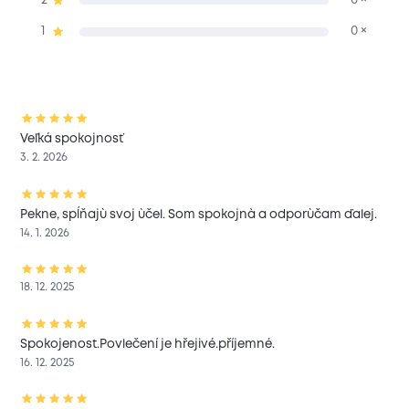
2
0 ×
1
0 ×
Veľká spokojnosť
3. 2. 2026
Pekne, spĺňajù svoj ùčel. Som spokojnà a odporùčam ďalej.
14. 1. 2026
18. 12. 2025
Spokojenost.Povlečení je hřejivé.příjemné.
16. 12. 2025