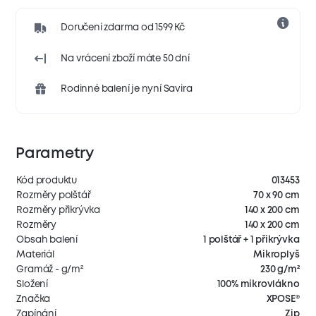
Doručení zdarma od 1599 Kč
Na vrácení zboží máte 50 dní
Rodinné balení je nyní Savira
Parametry
Kód produktu
013453
Rozměry polštář
70 x 90 cm
Rozměry přikrývka
140 x 200 cm
Rozměry
140 x 200 cm
Obsah balení
1 polštář + 1 přikrývka
Materiál
Mikroplyš
Gramáž - g/m²
230 g/m²
Složení
100% mikrovlákno
Značka
XPOSE®
Zapínání
Zip