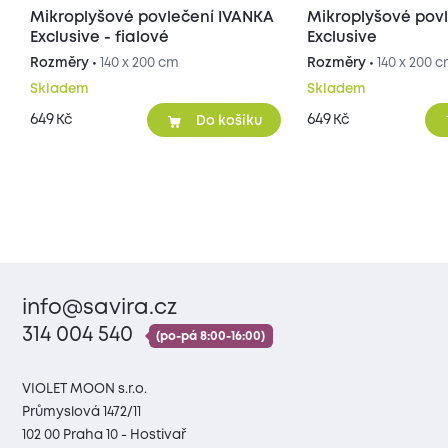
Mikroplyšové povlečení IVANKA
Mikroplyšové pov
Exclusive - fialové
Exclusive
Rozměry •
140 x 200 cm
Rozměry •
140 x 200 
Skladem
Skladem
649
649
Kč
Kč
Do košíku
info@savira.cz
314 004 540
(po-pá 8:00-16:00)
VIOLET MOON s.r.o.
Průmyslová 1472/11
102 00 Praha 10 - Hostivař