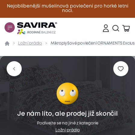
Nejoblíbenější mušelínová povlečení pro horké letní
noci.
Zavřít
Ložní prádlo
Mikroplyšové povlečení ORNAMENTS Exclus
Přehled
Parametry
Popis produktu
Materiál
Je nám líto, ale prodej již skončil
Podívejte se na jiné z kategorie
Ložní prádlo