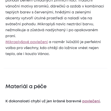
pohodlí během chladných zimních nocí. Tradiční
vánoční motivy stromků, dárečků a ozdob v kombinaci
teplých barev s červenými, hnědými a zelenými
akcenty vytvoří útulné prostředí a naladí vás na
sváteční pohodu. Mikroplyš navíc neztrácí barvu,
nežmolkuje a zůstává nadýchaný i po opakovaném
praní.
Mikroplyšové povlečení
a rozměr 140x200 je perfektní
volba pro všechny, kdo chtějí do ložnice vnést nejen
teplo, ale i kouzlo Vánoc.
Materiál a péče
K dokonalosti chybí už jen krásné barevné
povlečení
.