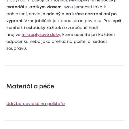
v obývacím pokoji či v ložnici. Mikroplyš je
heboučký
materiál s krátkym vlasem,
svou jemností láka k
pohlazení, navíc
je odolný a na kráse neztrácí ani po
vyprání.
Vzor jablíček je z obou stran povlaku. Pro
lepší
komfort i estetický zážitek
se zaručeně hodí
hřejivé
mikroplyšové deky
, které oceníte při každém
odpočinku nebo jako přehoz na postel či sedací
soupravu.
Materiál a péče
Údržba povlaků na polštáře