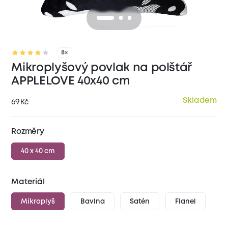
8×
Mikroplyšový povlak na polštář
APPLELOVE 40x40 cm
Skladem
69
Kč
Rozměry
40 x 40 cm
Materiál
Mikroplyš
Bavlna
Satén
Flanel