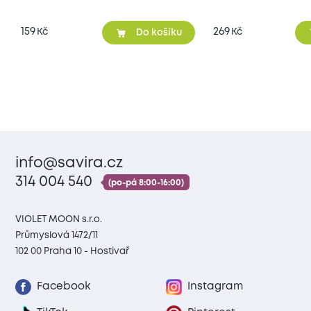
159
269
Kč
Kč
Do košíku
info@savira.cz
314 004 540
(po-pá 8:00-16:00)
VIOLET MOON s.r.o.
Průmyslová 1472/11
102 00 Praha 10 - Hostivař
Facebook
Instagram