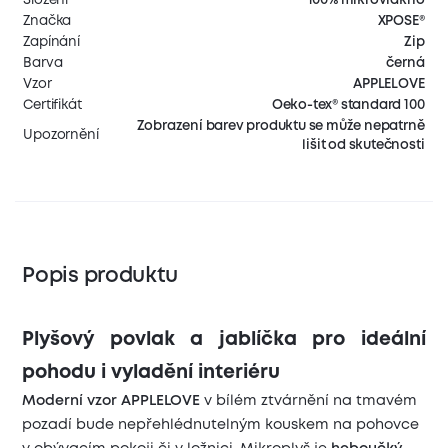
Značka
XPOSE®
Zapínání
Zip
Barva
černá
Vzor
APPLELOVE
Certifikát
Oeko-tex® standard 100
Zobrazení barev produktu se může nepatrně
Upozornění
lišit od skutečnosti
Popis produktu
Plyšový povlak a jablíčka pro ideální
pohodu i vyladění interiéru
Moderní vzor APPLELOVE
v bílém ztvárnění na tmavém
pozadí bude nepřehlédnutelným kouskem na pohovce