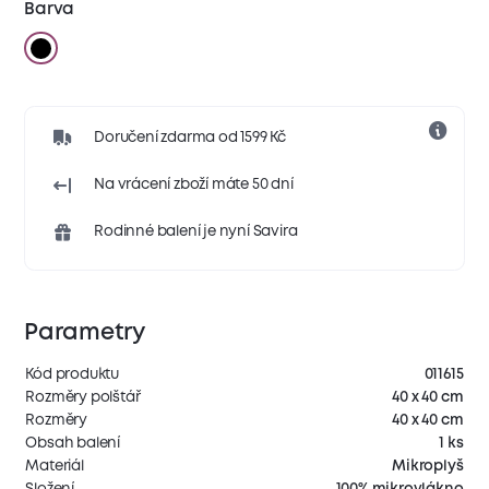
Barva
Doručení zdarma od 1599 Kč
Na vrácení zboží máte 50 dní
Rodinné balení je nyní Savira
Parametry
Kód produktu
011615
Rozměry polštář
40 x 40 cm
Rozměry
40 x 40 cm
Obsah balení
1 ks
Materiál
Mikroplyš
Složení
100% mikrovlákno