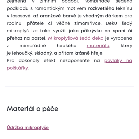
zejména v zimním období. Kombinace šedého
podkladu s romantickým motivem
rozkvetlého leknínu
v lososové, až oranžové barvě
je
vhodným dárkem
pro
rodinu, přátele či věčné zimomřivce. Deku šedý
mikroplyš lze také využít
jako přikrývku na spaní či
přehoz na postel.
Mikroplyšová šedá deka
je vyrobena
z mimořádně
hebkého
materiálu
, který
je
lehoučký
,
skladný, a přitom krásně hřeje
.
Pro dokonalý efekt nezaponeňte na
povlaky na
polštářky
.
Materiál a péče
Údržba mikroplyše