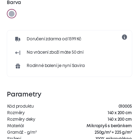
Barva
Doručení zdarma od 1599 Kč
Na vrácení zboží máte 50 dní
Rodinné balení je nyní Savira
Parametry
Kód produktu
010005
Rozměry
140 x 200 cm
Rozměry deky
140 x 200 cm
Materiál
Mikroplyš s beránkem
Gramáž - g/m²
250g/m² + 225 g/m²
Složení
100% mikrovlákno