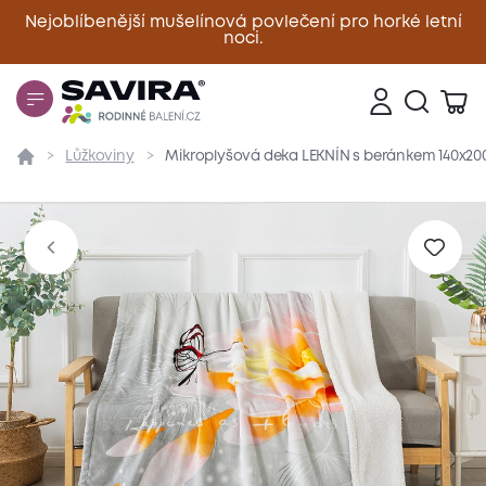
Nejoblíbenější mušelínová povlečení pro horké letní
noci.
Zavřít
Lůžkoviny
Mikroplyšová deka LEKNÍN s beránkem 140x2
Přehled
Parametry
Popis produktu
Materiál