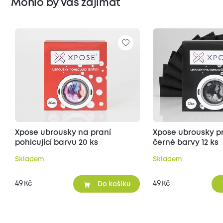
Mohlo by Vás zajímat
Xpose ubrousky na praní
Xpose ubrousky p
pohlcující barvu 20 ks
černé barvy 12 ks
Skladem
Skladem
49
49
Kč
Kč
Do košíku