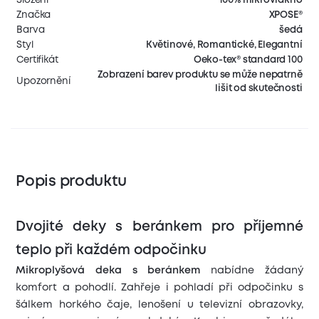
Značka
XPOSE®
Barva
šedá
Styl
Květinové, Romantické, Elegantní
Certifikát
Oeko-tex® standard 100
Zobrazení barev produktu se může nepatrně
Upozornění
lišit od skutečnosti
Popis produktu
Dvojité deky s beránkem pro příjemné
teplo při každém odpočinku
Mikroplyšová deka s beránkem
nabídne žádaný
komfort a pohodlí. Zahřeje i pohladí při odpočinku s
šálkem horkého čaje, lenošení u televizní obrazovky,