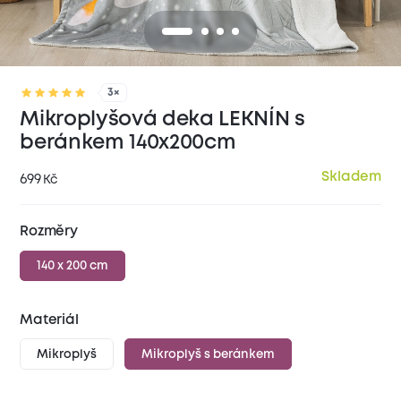
3×
Mikroplyšová deka LEKNÍN s
beránkem 140x200cm
Skladem
699
Kč
Rozměry
140 x 200 cm
Materiál
Mikroplyš
Mikroplyš s beránkem