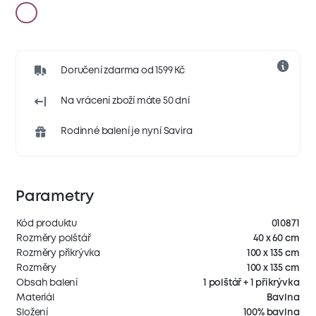
Doručení zdarma od 1599 Kč
Na vrácení zboží máte 50 dní
Rodinné balení je nyní Savira
Parametry
Kód produktu
010871
Rozměry polštář
40 x 60 cm
Rozměry přikrývka
100 x 135 cm
Rozměry
100 x 135 cm
Obsah balení
1 polštář + 1 přikrývka
Materiál
Bavlna
Složení
100% bavlna