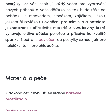
postýlky
Les
vás inspirují každý večer pro vyprávění
nových příběhů a vaše děťátko se tak bude těšit na
pohádku s medvědem, srnečkem, zajíčkem, liškou,
ježkem či sovičkou.
Povlečení pro miminka a batolata
je zhotoveno z přírodního materiálu
100% bavlny, která
vyhovuje
citlivé dětské pokožce a přispívá ke kvalitě
spánku.
Neutrální
povlečení
do postýlky
se hodí jak pro
holčičku, tak i pro chlapečka.
Materiál a péče
K dokonalosti chybí už jen krásné
barevné
prostěradlo
.