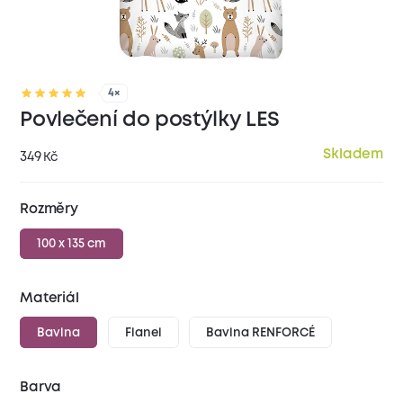
4×
Povlečení do postýlky LES
Skladem
349
Kč
Rozměry
100 x 135 cm
Materiál
Bavlna
Flanel
Bavlna RENFORCÉ
Barva