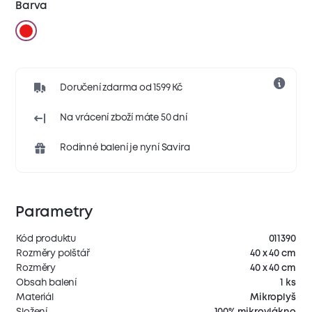
Barva
Doručení zdarma od 1599 Kč
Na vrácení zboží máte 50 dní
Rodinné balení je nyní Savira
Parametry
Kód produktu
011390
Rozměry polštář
40 x 40 cm
Rozměry
40 x 40 cm
Obsah balení
1 ks
Materiál
Mikroplyš
Složení
100% mikrovlákno