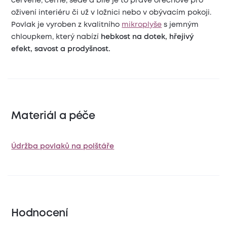
červené, černé, šedé a bílé je to pravé ořechové pro
oživení interiéru či už v ložnici nebo v obývacím pokoji.
Povlak je vyroben z kvalitního
mikroplyše
s jemným
chloupkem, který nabízí
hebkost na dotek, hřejivý
efekt, savost a prodyšnost.
Materiál a péče
Údržba povlaků na polštáře
Hodnocení