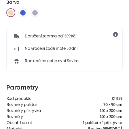
Barva
Doručení zdarma od 1599 Kč
Na vrácení zboží máte 50 dní
Rodinné balení je nyní Savira
Parametry
Kód produktu
011159
Rozměry polštář
70 x 90 cm
Rozměry přikrývka
140 x 200 cm
Rozměry
140 x 200 cm
Obsah balení
1 polštář + 1 přikrývka
Materiál
Bavlna RENFORCÉ