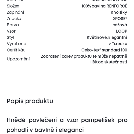
Složení
100% bavlna RENFORCÉ
Zapínání
Knoflíky
Značka
XPOSE®
Barva
béžová
Vzor
LOOP
Styl
Květinové, Elegantní
Vyrobeno
v Turecku
Certifikát
Oeko-tex® standard 100
Zobrazení barev produktu se může nepatrně
Upozornění
lišit od skutečnosti
Popis produktu
Hnědé povlečení a vzor pampelišek pro
pohodlí v bavlně i eleganci