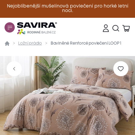
Nejoblíbenější mušelínová povlečení pro horké letní
noci.
Zavřít
Ložní prádlo
Bavlněné Renforcé povlečení LOOP 1
Přehled
Parametry
Popis produktu
Materiál