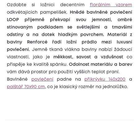
Ozdobte si ložnici decentním
florálním vzorem
odkvétajících pampelišek.
Hnědé bavlněné povlečení
LOOP příjemně překvapí svou jemností, ombré
stínovaným podkladem se světlejšími a tmavšími
odstíny a na dotek hladkým povrchem.
Materiál z
bavlny Renforcé řadí ložní prádlo mezi luxusní
povlečení.
Jemně tkaná vlákna bavlny nabízí žádoucí
vlastnosti, jako je
měkkost, savost a vzdušnost
co
přispěje ke kvalitě spánku.
Odolnost materiálu a barev
vám dává prostor pro použití vyšších teplot praní.
Bavlněné
povlečení
padne na
přikrývku 140x200
a
polštář 70x90 cm
, co je klasický rozměr na jednolůžko.