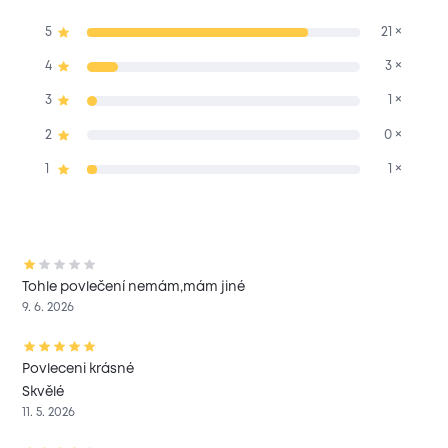
5
21 ×
4
3 ×
3
1 ×
2
0 ×
1
1 ×
Tohle povlečení nemám,mám jiné
9. 6. 2026
Povleceni krásné
Skvělé
11. 5. 2026