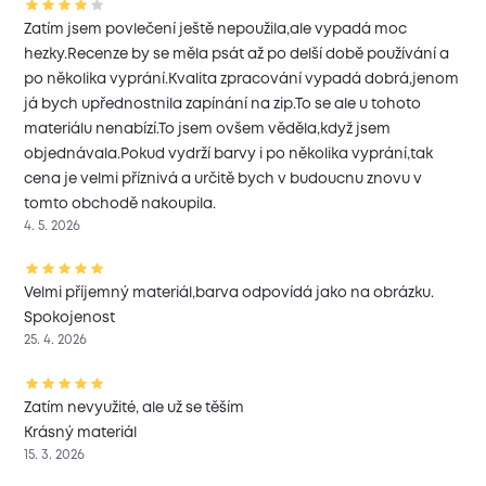
Zatím jsem povlečení ještě nepoužila,ale vypadá moc
hezky.Recenze by se měla psát až po delší době používání a
po několika vyprání.Kvalita zpracování vypadá dobrá,jenom
já bych upřednostnila zapínání na zip.To se ale u tohoto
materiálu nenabízí.To jsem ovšem věděla,když jsem
objednávala.Pokud vydrží barvy i po několika vyprání,tak
cena je velmi příznivá a určitě bych v budoucnu znovu v
tomto obchodě nakoupila.
4. 5. 2026
Velmi příjemný materiál,barva odpovídá jako na obrázku.
Spokojenost
25. 4. 2026
Zatím nevyužité, ale už se těším
Krásný materiál
15. 3. 2026