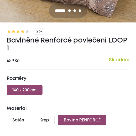
26×
Bavlněné Renforcé povlečení LOOP
1
Skladem
459
Kč
Rozměry
140 x 200 cm
Materiál
Satén
Krep
Bavlna RENFORCÉ