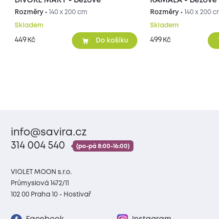
DIVOKÉ MÁKY - béžové
KAMALA - béžové
Rozměry •
140 x 200 cm
Rozměry •
140 x 200 
Skladem
Skladem
449
499
Kč
Kč
Do košíku
info@savira.cz
314 004 540
(po-pá 8:00-16:00)
VIOLET MOON s.r.o.
Průmyslová 1472/11
102 00 Praha 10 - Hostivař