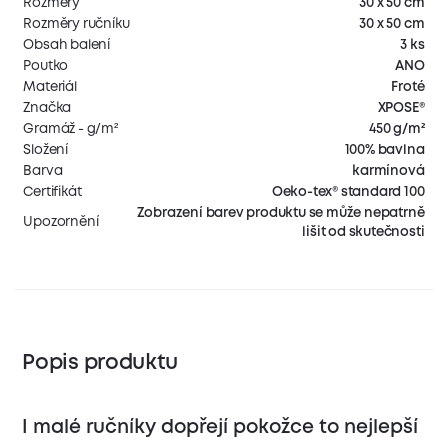
Rozměry
30 x 50 cm
Rozměry ručníku
30 x 50 cm
Obsah balení
3 ks
Poutko
ANO
Materiál
Froté
Značka
XPOSE®
Gramáž - g/m²
450 g/m²
Složení
100% bavlna
Barva
karmínová
Certifikát
Oeko-tex® standard 100
Zobrazení barev produktu se může nepatrně
Upozornění
lišit od skutečnosti
Popis produktu
I malé ručníky dopřejí pokožce to nejlepší