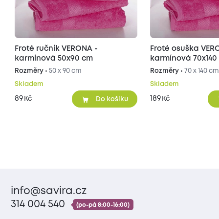
Froté ručník VERONA -
Froté osuška VER
karmínová 50x90 cm
karmínová 70x140
Rozměry •
50 x 90 cm
Rozměry •
70 x 140 c
Skladem
Skladem
89
189
Kč
Kč
Do košíku
info@savira.cz
314 004 540
(po-pá 8:00-16:00)