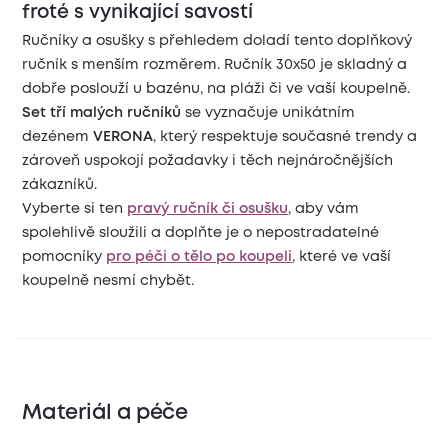
froté s vynikající savostí
Ručníky a osušky s přehledem doladí tento doplňkový
ručník s menším rozměrem. Ručník 30x50 je skladný a
dobře poslouží u bazénu, na pláži či ve vaší koupelně.
Set tří malých ručníků
se vyznačuje unikátním
dezénem
VERONA
, který respektuje současné trendy a
zároveň uspokojí požadavky i těch nejnáročnějších
zákazníků.
Vyberte si ten
pravý ručník či osušku
, aby vám
spolehlivě sloužili a doplňte je o nepostradatelné
pomocníky
pro péči o tělo po koupeli
, které ve vaší
koupelně nesmí chybět.
Materiál a péče