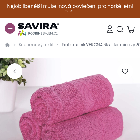
Nejoblíbenější mušelínová povlečení pro horké letní
noci.
Zavřít
Koupelnový textil
Froté ručník VERONA 3ks - karmínový 3
Přehled
Parametry
Popis produktu
Materiál