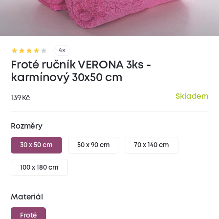
4×
Froté ručník VERONA 3ks -
karmínový 30x50 cm
Skladem
139
Kč
Rozměry
30 x 50 cm
50 x 90 cm
70 x 140 cm
100 x 180 cm
Materiál
Froté