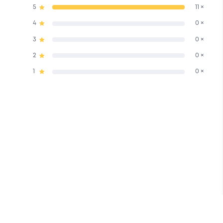
5
11 ×
4
0 ×
3
0 ×
2
0 ×
1
0 ×