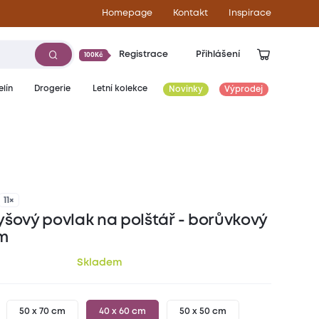
Homepage
Kontakt
Inspirace
Registrace
Přihlášení
100Kč
lín
Drogerie
Letní kolekce
Novinky
Výprodej
99
Kč
11×
yšový povlak na polštář - borůvkový
m
Skladem
50 x 70 cm
40 x 60 cm
50 x 50 cm