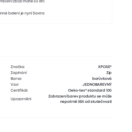
rácení zboží máte 50 dní
nné balení je nyní Savira
Značka
XPOSE®
Zapínání
Zip
Barva
borůvková
Vzor
JEDNOBAREVNÝ
Certifikát
Oeko-tex® standard 100
Zobrazení barev produktu se může
Upozornění
nepatrně lišit od skutečnosti