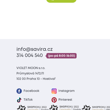
info@savira.cz
314 004 540
(po-pá 8:00-16:00)
VIOLET MOON s.r.o.
Průmyslová 1472/11
102 00 Praha 10 - Hostivař
Facebook
Instagram
TikTok
Pinterest