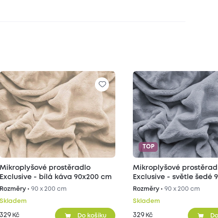
TOP
Mikroplyšové prostěradlo
Mikroplyšové prostěrad
Exclusive - bílá káva 90x200 cm
Exclusive - světle šedé 
cm
Rozměry •
90 x 200 cm
Rozměry •
90 x 200 cm
Skladem
Skladem
329
329
Kč
Kč
Do košíku
Do