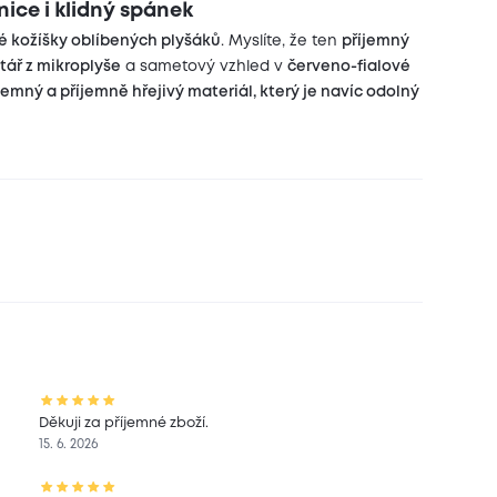
nice i klidný spánek
é kožíšky oblíbených plyšáků
. Myslíte, že ten
příjemný
tář z mikroplyše
a sametový vzhled v
červeno-fialové
jemný a příjemně hřejivý materiál, který je navíc odolný
Děkuji za příjemné zboží.
15. 6. 2026