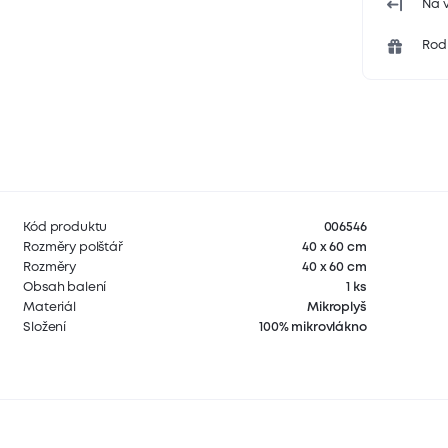
Na v
Rodi
Kód produktu
006546
Rozměry polštář
40 x 60 cm
Rozměry
40 x 60 cm
Obsah balení
1 ks
Materiál
Mikroplyš
Složení
100% mikrovlákno