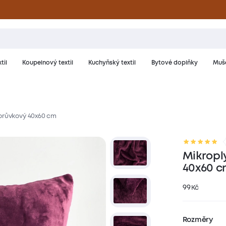
til
Koupelnový textil
Kuchyňský textil
Bytové doplňky
Muše
borůvkový 40x60 cm
riál a péče
Hodnocení
Mikropl
40x60 c
99
Kč
Rozměry