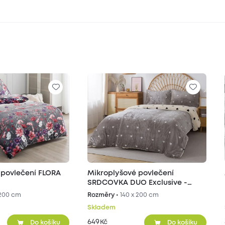
 povlečení FLORA
Mikroplyšové povlečení
SRDCOVKA DUO Exclusive -
šedé/béžové
 200 cm
Rozměry •
140 x 200 cm
Skladem
649
Kč
Do košíku
Do košíku