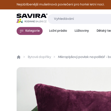
Nejoblíbenější mušelínová povlečení pro horké letní noci.
Kategorie
Ložní prádlo
Lůžkoviny
Dětský tex
Bytové doplňky
Mikroplyšový povlak na polštář - 
Přehled
Parametry
Popis produktu
Mate