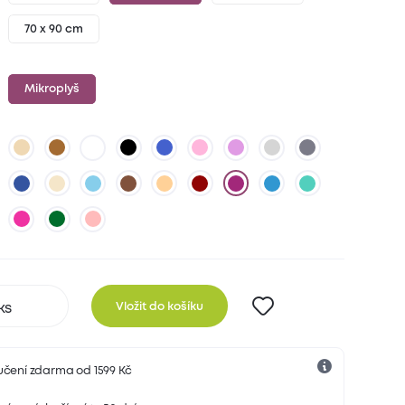
70 x 90 cm
Mikroplyš
Vložit do košíku
učení zdarma od 1599 Kč