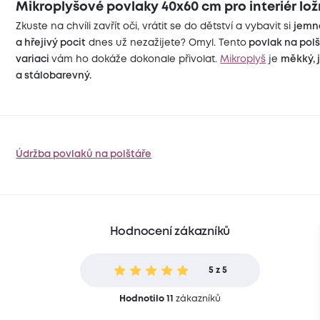
Mikroplyšové povlaky 40x60 cm pro interiér lož
Zkuste na chvíli zavřít oči, vrátit se do dětství a vybavit si
jemn
a hřejivý pocit
dnes už nezažijete? Omyl. Tento
povlak na polš
variaci
vám ho dokáže dokonale přivolat.
Mikroplyš
je
měkký, 
a stálobarevný.
Údržba povlaků na polštáře
Hodnocení zákazníků
5 z 5
Hodnotilo 11
zákazníků