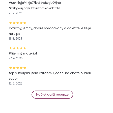
Vu64rfgjo9kkju77bvf44dxhjo99jnb
Gtzhg6ujjhgziijhfjiuzhmkoknbfdd
21. 2. 2026
Kvalitný, jemný, dobre spracovaný a dôležité je že je
na zips
11. 8. 2025
Příjemný materiál.
27. 4. 2025
teplý, koupila jsem každému jeden, na chatě budou
super
13. 3. 2025
Načíst další recenze