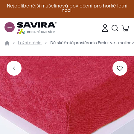
Nejoblíbenější mušelínová povlečení pro horké letní
noci.
Zavřít
Ložní prádlo
Dětské froté prostěradlo Exclusive - malino
Přehled
Parametry
Popis produktu
Materiál