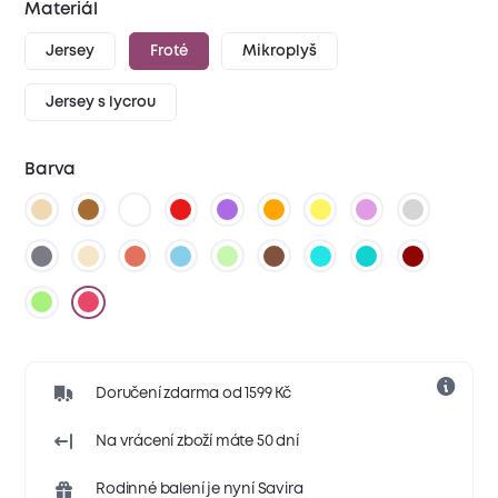
Materiál
Jersey
Froté
Mikroplyš
Jersey s lycrou
Barva
Doručení zdarma od 1599 Kč
Na vrácení zboží máte 50 dní
Rodinné balení je nyní Savira