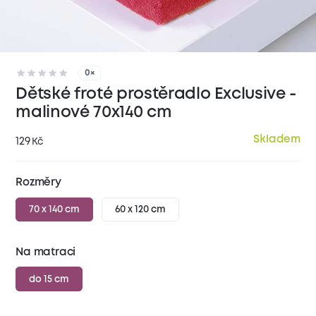
0×
Dětské froté prostěradlo Exclusive -
malinové 70x140 cm
Skladem
129
Kč
Rozměry
70 x 140 cm
60 x 120 cm
Na matraci
do 15 cm