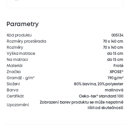
Parametry
Kód produktu
005134
Rozměry prostěradla
70 x 140 cm
Rozměry
70 x 140 cm
Výška matrace
do 15 cm
Na matraci
do 15 cm
Materiál
Froté
Značka
XPOSE®
Gramáž - g/m²
190 g/m²
Složení
80% bavlna, 20% polyester
Barva
malinová
Certifikát
Oeko-tex® standard 100
Zobrazení barev produktu se může nepatrně
Upozornění
lišit od skutečnosti