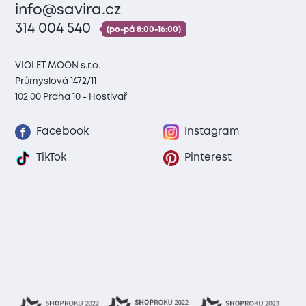
info@savira.cz
314 004 540
(po-pá 8:00-16:00)
VIOLET MOON s.r.o.
Průmyslová 1472/11
102 00 Praha 10 - Hostivař
Facebook
Instagram
TikTok
Pinterest