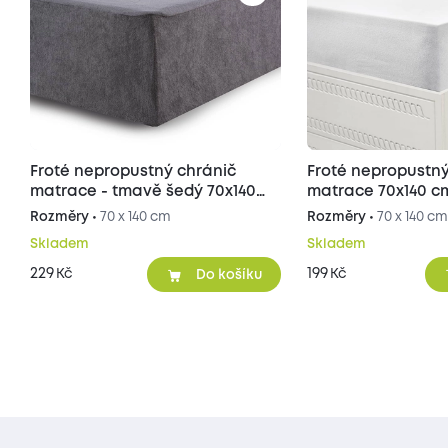
Froté nepropustný chránič
Froté nepropustný
matrace - tmavě šedý 70x140
matrace 70x140 c
cm
Rozměry •
70 x 140 cm
Rozměry •
70 x 140 c
Skladem
Skladem
229
199
Kč
Kč
Do košíku