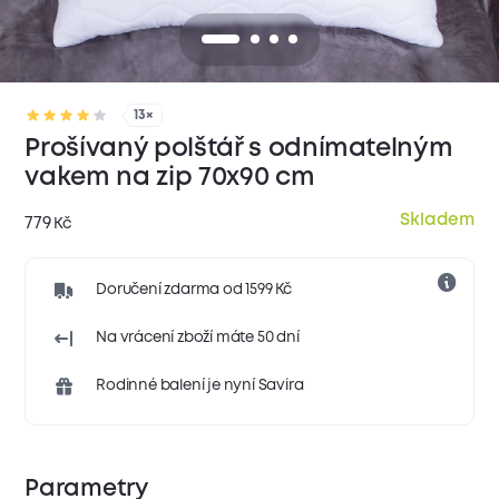
13×
Prošívaný polštář s odnímatelným
vakem na zip 70x90 cm
Skladem
779
Kč
Doručení zdarma od 1599 Kč
Na vrácení zboží máte 50 dní
Rodinné balení je nyní Savira
Parametry