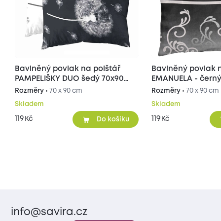
Bavlněný povlak na polštář
Bavlněný povlak n
PAMPELIŠKY DUO šedý 70x90
EMANUELA - černý
cm
cm
Rozměry •
70 x 90 cm
Rozměry •
70 x 90 cm
Skladem
Skladem
119
119
Kč
Kč
Do košíku
info@savira.cz