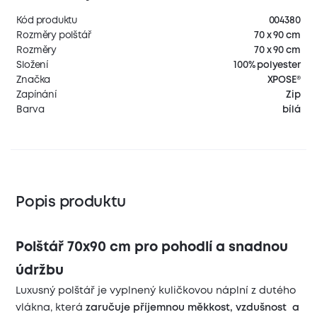
Kód produktu
004380
Rozměry polštář
70 x 90 cm
Rozměry
70 x 90 cm
Složení
100% polyester
Značka
XPOSE®
Zapínání
Zip
Barva
bílá
Popis produktu
Polštář 70x90 cm pro pohodlí a snadnou
údržbu
Luxusný polštář je vyplnený kuličkovou náplní z dutého
vlákna, která
zaručuje příjemnou měkkost, vzdušnost a