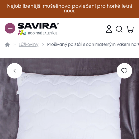
Nejoblíbenější mušelínová povlečení pro horké letní
noci.
Zavřít
Lůžkoviny
Prošívaný polštář s odnímatelným vakem na z
Přehled
Parametry
Popis produktu
Materiál