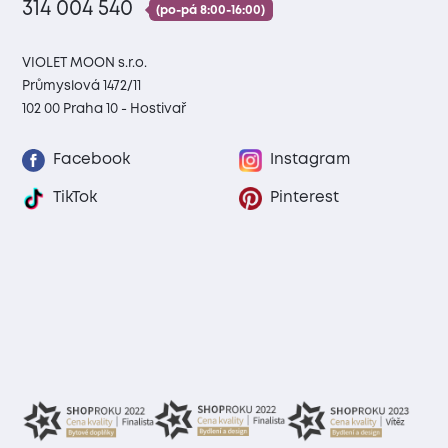
314 004 540
(po-pá 8:00-16:00)
VIOLET MOON s.r.o.
Průmyslová 1472/11
102 00 Praha 10 - Hostivař
Facebook
Instagram
TikTok
Pinterest