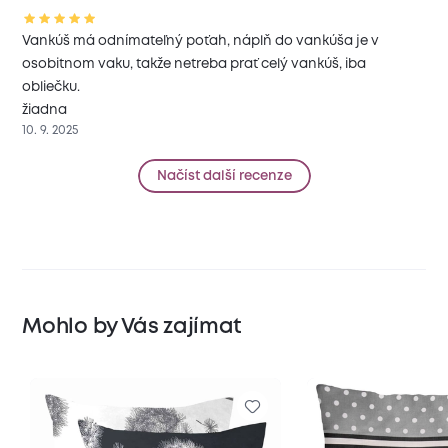
Vankúš má odnímateľný poťah, náplň do vankúša je v
osobitnom vaku, takže netreba prať celý vankúš, iba
obliečku.
žiadna
10. 9. 2025
Načíst další recenze
Mohlo by Vás zajímat