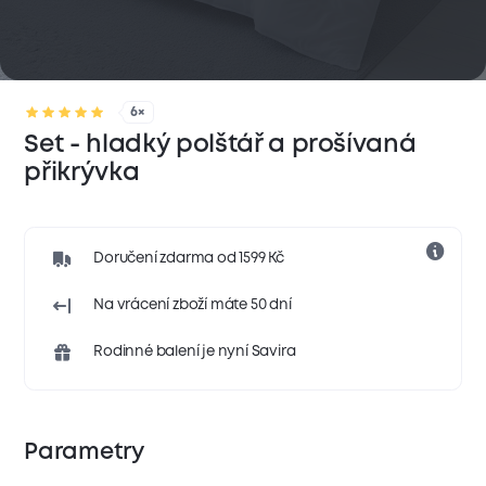
6×
Set - hladký polštář a prošívaná
přikrývka
Doručení zdarma od 1599 Kč
Na vrácení zboží máte 50 dní
Rodinné balení je nyní Savira
Parametry