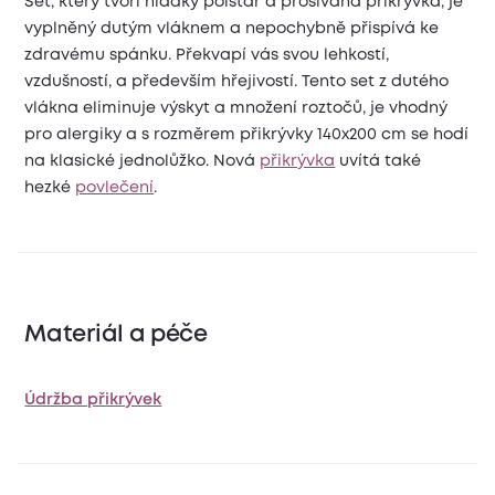
Set, který tvoří hladký polštář a prošívaná přikrývka, je
vyplněný dutým vláknem a nepochybně přispívá ke
zdravému spánku. Překvapí vás svou lehkostí,
vzdušností, a především hřejivostí. Tento set z dutého
vlákna eliminuje výskyt a množení roztočů, je vhodný
pro alergiky a s rozměrem přikrývky 140x200 cm se hodí
na klasické jednolůžko. Nová
přikrývka
uvítá také
hezké
povlečení
.
Materiál a péče
Údržba přikrývek