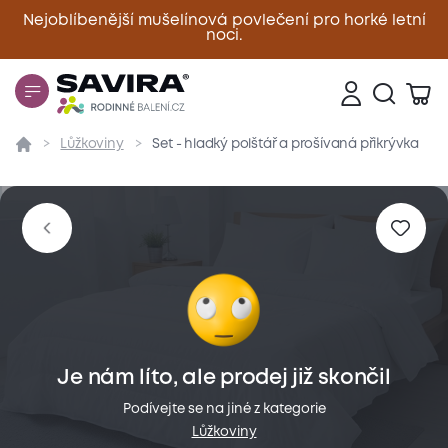
Nejoblíbenější mušelínová povlečení pro horké letní
noci.
Zavřít
Lůžkoviny
Set - hladký polštář a prošívaná přikrývka
Přehled
Parametry
Popis produktu
Materiál
Je nám líto, ale prodej již skončil
Podívejte se na jiné z kategorie
Lůžkoviny