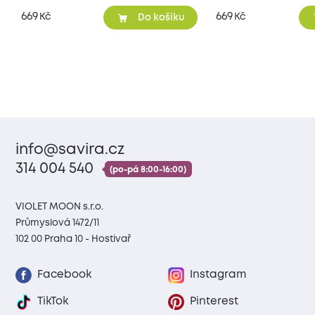
669
669
Kč
Kč
Do košíku
info@savira.cz
314 004 540
(po-pá 8:00-16:00)
VIOLET MOON s.r.o.
Průmyslová 1472/11
102 00 Praha 10 - Hostivař
Facebook
Instagram
TikTok
Pinterest