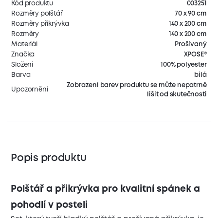
Kód produktu
003251
Rozměry polštář
70 x 90 cm
Rozměry přikrývka
140 x 200 cm
Rozměry
140 x 200 cm
Materiál
Prošívaný
Značka
XPOSE®
Složení
100% polyester
Barva
bílá
Zobrazení barev produktu se může nepatrně
Upozornění
lišit od skutečnosti
Popis produktu
Polštář a přikrývka pro kvalitní spánek a
pohodlí v posteli