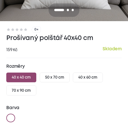
0×
Prošívaný polštář 40x40 cm
Skladem
159
Kč
Rozměry
40 x 40 cm
50 x 70 cm
40 x 60 cm
70 x 90 cm
Barva