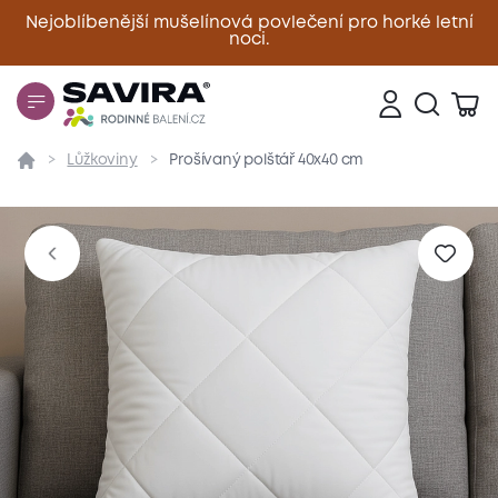
Nejoblíbenější mušelínová povlečení pro horké letní
noci.
Zavřít
Lůžkoviny
Prošívaný polštář 40x40 cm
Přehled
Parametry
Popis produktu
Materiál