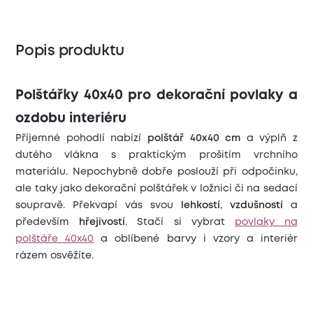
Popis produktu
Polštářky 40x40 pro dekorační povlaky a
ozdobu interiéru
Příjemné pohodlí nabízí
polštář 40x40 cm
a
výplň z
dutého vlákna s praktickým prošitím vrchního
materiálu. Nepochybně dobře poslouží při odpočinku,
ale taky jako dekorační polštářek v ložnici či na sedací
soupravě. Překvapí vás svou
lehkostí
,
vzdušností
a
především
hřejivostí
. Stačí si vybrat
povlaky na
polštáře 40x40
a oblíbené barvy i vzory a interiér
rázem osvěžíte.