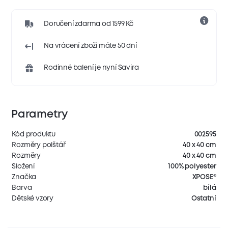
Doručení zdarma od 1599 Kč
Na vrácení zboží máte 50 dní
Rodinné balení je nyní Savira
Parametry
Kód produktu
002595
Rozměry polštář
40 x 40 cm
Rozměry
40 x 40 cm
Složení
100% polyester
Značka
XPOSE®
Barva
bílá
Dětské vzory
Ostatní