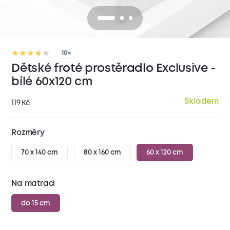
10×
Dětské froté prostěradlo Exclusive -
bílé 60x120 cm
Skladem
119
Kč
Rozměry
70 x 140 cm
80 x 160 cm
60 x 120 cm
Na matraci
do 15 cm