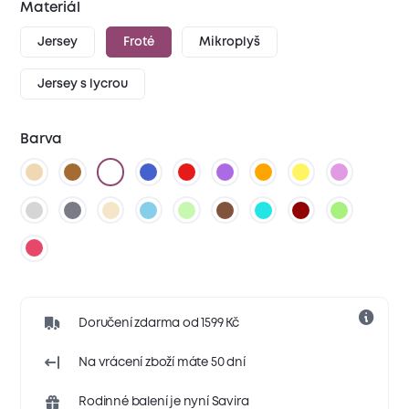
Materiál
Jersey
Froté
Mikroplyš
Jersey s lycrou
Barva
Doručení zdarma od 1599 Kč
Na vrácení zboží máte 50 dní
Rodinné balení je nyní Savira