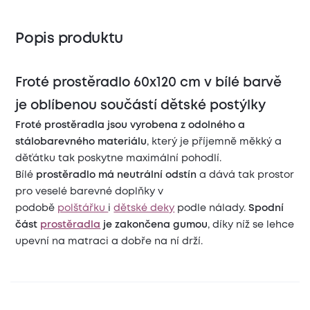
Popis produktu
Froté prostěradlo 60x120 cm v bílé barvě
je oblíbenou součástí dětské postýlky
Froté prostěradla jsou vyrobena z odolného a
stálobarevného materiálu
, který je příjemně měkký a
děťátku tak poskytne maximální pohodlí.
Bílé
prostěradlo má neutrální odstín
a dává tak
prostor
pro veselé barevné doplňky v
podobě
polštářku
i
dětské deky
podle nálady.
Spodní
část
prostěradla
je zakončena gumou
, díky níž se lehce
upevní na matraci a dobře na ní drží.