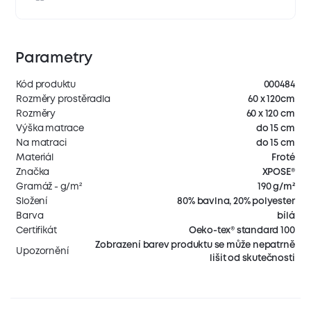
Parametry
Kód produktu
000484
Rozměry prostěradla
60 x 120cm
Rozměry
60 x 120 cm
Výška matrace
do 15 cm
Na matraci
do 15 cm
Materiál
Froté
Značka
XPOSE®
Gramáž - g/m²
190 g/m²
Složení
80% bavlna, 20% polyester
Barva
bílá
Certifikát
Oeko-tex® standard 100
Zobrazení barev produktu se může nepatrně
Upozornění
lišit od skutečnosti