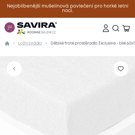
Nejoblíbenější mušelínová povlečení pro horké letní
noci.
Zavřít
Ložní prádlo
Dětské froté prostěradlo Exclusive - bílé 60x
Přehled
Parametry
Popis produktu
Materiál