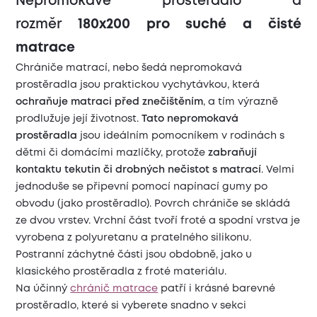
Nepromokavé prostěradlo a
rozměr
180x200 pro suché a čisté
matrace
Chrániče matrací, nebo šedá nepromokavá
prostěradla jsou praktickou vychytávkou, která
ochraňuje matraci před znečištěním
, a tím výrazně
prodlužuje její životnost.
Tato nepromokavá
prostěradla
jsou ideálním pomocníkem v rodinách s
dětmi či domácími mazlíčky, protože
zabraňují
kontaktu tekutin či drobných nečistot s matrací
. Velmi
jednoduše se připevní pomocí napínací gumy po
obvodu (jako prostěradlo). Povrch chrániče se skládá
ze dvou vrstev. Vrchní část tvoří froté a spodní vrstva je
vyrobena z polyuretanu a pratelného silikonu.
Postranní záchytné části jsou obdobně, jako u
klasického prostěradla z froté materiálu.
Na účinný
chránič matrace
patří i krásné barevné
prostěradlo, které si vyberete snadno v sekci