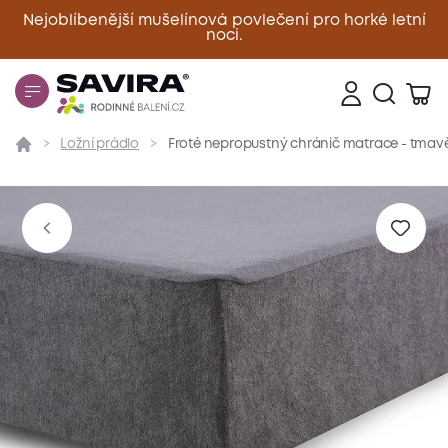
Nejoblíbenější mušelínová povlečení pro horké letní
noci.
Zavřít
Ložní prádlo
Froté nepropustný chránič matrace - tmav
Přehled
Parametry
Popis produktu
Materiál