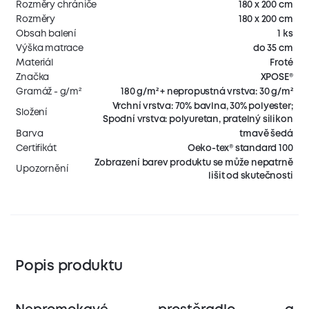
Rozměry chrániče
180 x 200 cm
Rozměry
180 x 200 cm
Obsah balení
1 ks
Výška matrace
do 35 cm
Materiál
Froté
Značka
XPOSE®
Gramáž - g/m²
180 g/m² + nepropustná vrstva: 30 g/m²
Vrchní vrstva: 70% bavlna, 30% polyester;
Složení
Spodní vrstva: polyuretan, pratelný silikon
Barva
tmavě šedá
Certifikát
Oeko-tex® standard 100
Zobrazení barev produktu se může nepatrně
Upozornění
lišit od skutečnosti
Popis produktu