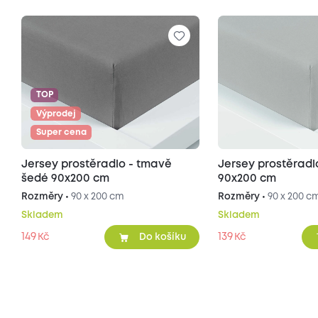
TOP
Výprodej
Super cena
Jersey prostěradlo - tmavě
Jersey prostěradl
šedé 90x200 cm
90x200 cm
Rozměry •
90 x 200 cm
Rozměry •
90 x 200 c
Skladem
Skladem
149
139
Kč
Kč
Do košíku