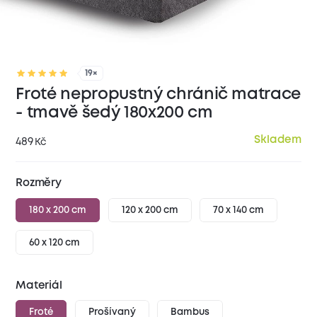
19×
Froté nepropustný chránič matrace
- tmavě šedý 180x200 cm
Skladem
489
Kč
Rozměry
180 x 200 cm
120 x 200 cm
70 x 140 cm
60 x 120 cm
Materiál
Froté
Prošívaný
Bambus