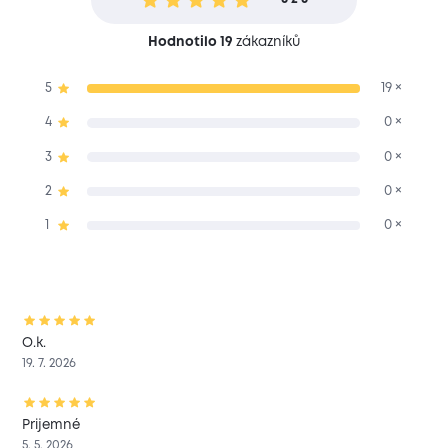
Hodnotilo 19
zákazníků
5
19 ×
4
0 ×
3
0 ×
2
0 ×
1
0 ×
O.k.
19. 7. 2026
Prijemné
5. 5. 2026