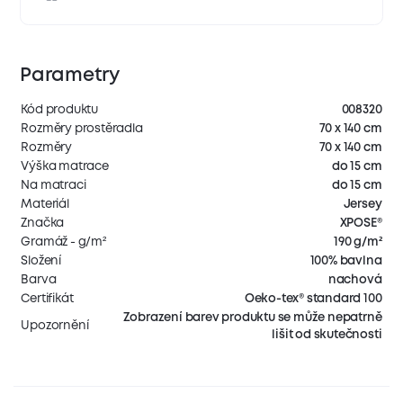
Parametry
Kód produktu
008320
Rozměry prostěradla
70 x 140 cm
Rozměry
70 x 140 cm
Výška matrace
do 15 cm
Na matraci
do 15 cm
Materiál
Jersey
Značka
XPOSE®
Gramáž - g/m²
190 g/m²
Složení
100% bavlna
Barva
nachová
Certifikát
Oeko-tex® standard 100
Zobrazení barev produktu se může nepatrně
Upozornění
lišit od skutečnosti