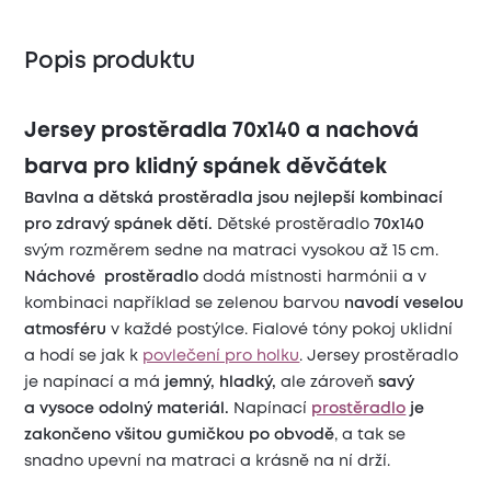
Popis produktu
Jersey prostěradla 70x140 a nachová
barva pro klidný spánek děvčátek
Bavlna a dětská prostěradla jsou nejlepší kombinací
pro zdravý spánek dětí.
Dětské prostěradlo
70x140
svým rozměrem sedne na matraci vysokou až 15 cm.
Náchové
prostěradlo
dodá místnosti harmónii a v
kombinaci například se zelenou barvou
navodí veselou
atmosféru
v každé postýlce. Fialové tóny pokoj uklidní
a hodí se jak k
povlečení pro holku
. Jersey prostěradlo
je napínací a má
jemný, hladký,
ale zároveň
savý
a
vysoce odolný materiál.
Napínací
prostěradlo
je
zakončeno všitou gumičkou po obvodě
, a tak se
snadno upevní na matraci a krásně na ní drží.