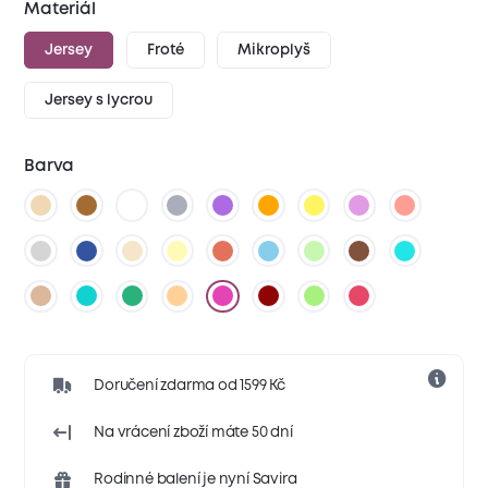
Materiál
Jersey
Froté
Mikroplyš
Jersey s lycrou
Barva
Doručení zdarma od 1599 Kč
Na vrácení zboží máte 50 dní
Rodinné balení je nyní Savira