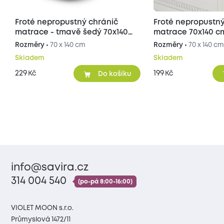
Froté nepropustný chránič
Froté nepropustný
matrace - tmavě šedý 70x140
matrace 70x140 c
cm
Rozměry •
70 x 140 cm
Rozměry •
70 x 140 c
Skladem
Skladem
229
199
Kč
Kč
Do košíku
info@savira.cz
314 004 540
(po-pá 8:00-16:00)
VIOLET MOON s.r.o.
Průmyslová 1472/11