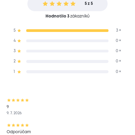
5 z 5
Hodnotilo 3
zákazníků
5
3 ×
4
0 ×
3
0 ×
2
0 ×
1
0 ×
9
9. 7. 2026
Odporúčam