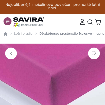
Nejoblíbenější mušelínová povlečení pro horké letní
noci.
Zavřít
Ložní prádlo
Dětské jersey prostěradlo Exclusive - nach
Přehled
Parametry
Popis produktu
Materiál