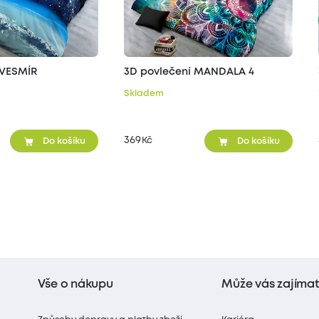
 VESMÍR
3D povlečení MANDALA 4
Skladem
369
Kč
Do košíku
Do košíku
Vše o nákupu
Může vás zajíma