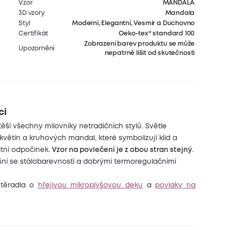
Vzor
MANDALA
3D vzory
Mandala
Styl
Moderní, Elegantní, Vesmír a Duchovno
Certifikát
Oeko-tex® standard 100
Zobrazení barev produktu se může
Upozornění
nepatrně lišit od skutečnosti
ci
í všechny milovníky netradičních stylů. Světle
větin a kruhových mandal, které symbolizují klid a
tní odpočinek.
Vzor na povlečení je z obou stran stejný
.
šní se stálobarevností a dobrými termoregulačními
ostěradla o
hřejivou mikroplyšovou deku
a
povlaky na