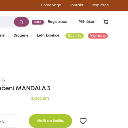
Homepage
Kontakt
Inspirace
Registrace
Přihlášení
100Kč
lín
Drogerie
Letní kolekce
Novinky
Výprodej
399
Kč
5×
ečení MANDALA 3
Skladem
Vložit do košíku