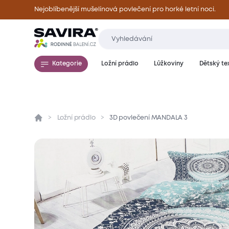
Nejoblíbenější mušelínová povlečení pro horké letní noci.
Kategorie
Ložní prádlo
Lůžkoviny
Dětský tex
Ložní prádlo
3D povlečení MANDALA 3
Přehled
Parametry
Popis produktu
Mate