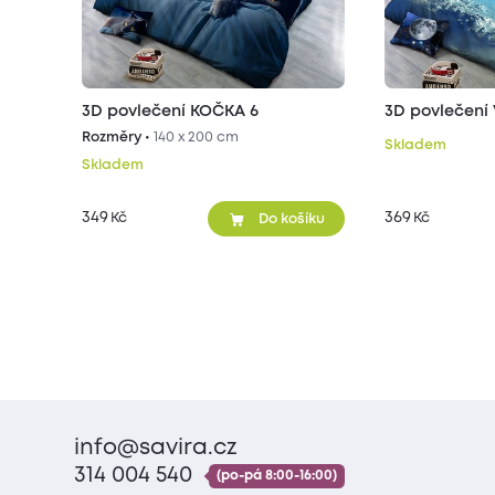
3D povlečení KOČKA 6
3D povlečení
Rozměry •
140 x 200 cm
Skladem
Skladem
349
369
Kč
Kč
Do košíku
info@savira.cz
314 004 540
(po-pá 8:00-16:00)