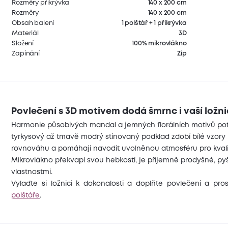
Rozměry přikrývka
140 x 200 cm
Rozměry
140 x 200 cm
Obsah balení
1 polštář + 1 přikrývka
Materiál
3D
Složení
100% mikrovlákno
Zapínání
Zip
Povlečení s 3D motivem dodá šmrnc i vaší ložni
Harmonie působivých mandal a jemných florálních motivů potěš
tyrkysový až tmavě modrý stínovaný podklad zdobí bílé vzory k
rovnováhu a pomáhají navodit uvolněnou atmosféru pro kvali
Mikrovlákno překvapí svou hebkostí, je příjemně prodyšné, py
vlastnostmi.
Vylaďte si ložnici k dokonalosti a doplňte povlečení a pr
polštáře
.