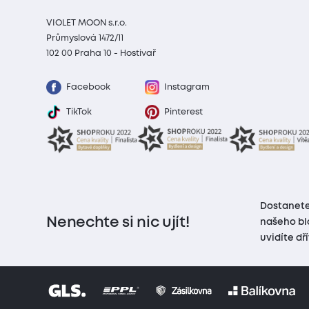
VIOLET MOON s.r.o.
Průmyslová 1472/11
102 00 Praha 10 - Hostivař
Facebook
Instagram
TikTok
Pinterest
Dostanete
Nenechte si nic ujít!
našeho bl
uvidíte dř