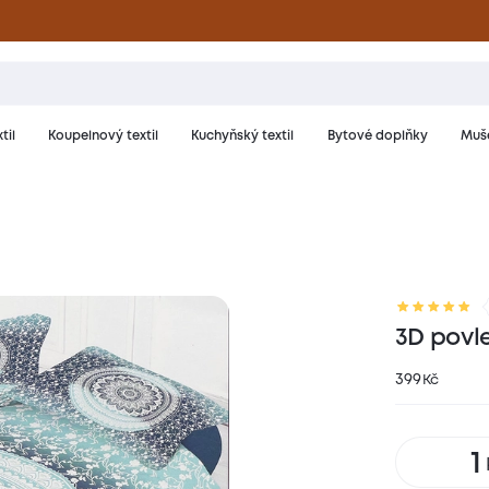
til
Koupelnový textil
Kuchyňský textil
Bytové doplňky
Muše
riál a péče
Hodnocení
3D povl
399
Kč