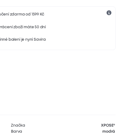
učení zdarma od 1599 Kč
rácení zboží máte 50 dní
nné balení je nyní Savira
Značka
XPOSE®
Barva
modrá