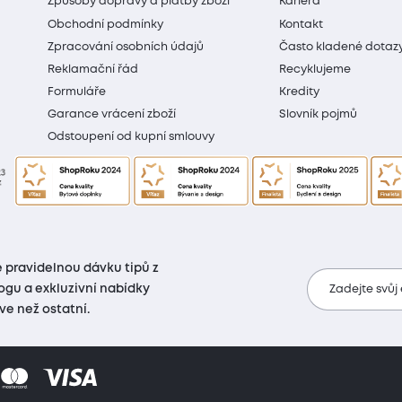
Způsoby dopravy a platby zboží
Kariéra
Obchodní podmínky
Kontakt
Zpracování osobních údajů
Často kladené dotaz
Reklamační řád
Recyklujeme
Formuláře
Kredity
Garance vrácení zboží
Slovník pojmů
Odstoupení od kupní smlouvy
 pravidelnou dávku tipů z
ogu a exkluzivní nabídky
Zadejte svůj
íve než ostatní.