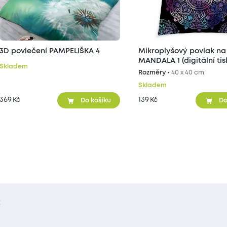
3D povlečení PAMPELIŠKA 4
Mikroplyšový povlak na
MANDALA 1 (digitální tisk) 40
Skladem
cm
Rozměry •
40 x 40 cm
Skladem
369
139
Kč
Kč
Do košíku
Do
t