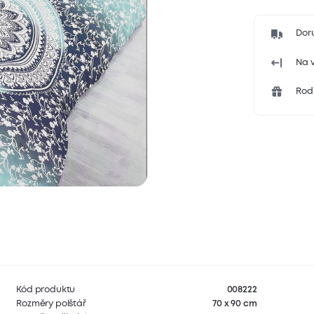
Dor
Na v
Rodi
Kód produktu
008222
Rozměry polštář
70 x 90 cm