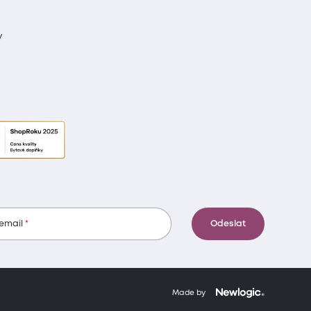
y
 email
Odeslat
Made by