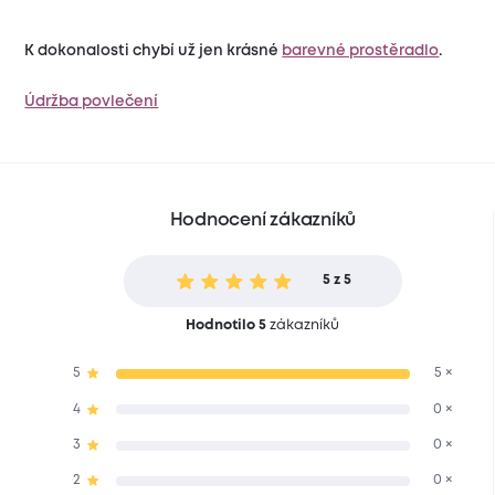
K dokonalosti chybí už jen krásné
barevné prostěradlo
.
Údržba povlečení
Hodnocení zákazníků
5 z 5
Hodnotilo 5
zákazníků
5
5 ×
4
0 ×
3
0 ×
2
0 ×