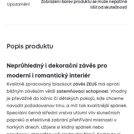
Zobrazení barev produktu se může nepatrně
Upozornění
lišit od skutečnosti
Popis produktu
Neprůhledný i dekorační závěs pro
moderní i romantický interiér
Kvalitně zpracovaný blackout
závěs ZEUS
má oproti
běžným závěsům větší
zatemňovací schopnost
. Vhodný
je převážně do ložnic či dětských pokojů, kde chceme
navodit požadovanou tmu, a mít tak kvalitnější spánek.
Speciální černá střední vrstva utlumí vliv slunečních
paprsků a efektivně zabrání přehřívání místnosti v
horkých dnech. Užijete si klidný spánek nebo