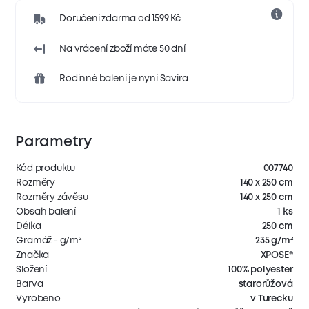
Doručení zdarma od 1599 Kč
Na vrácení zboží máte 50 dní
Rodinné balení je nyní Savira
Parametry
Kód produktu
007740
Rozměry
140 x 250 cm
Rozměry závěsu
140 x 250 cm
Obsah balení
1 ks
Délka
250 cm
Gramáž - g/m²
235 g/m²
Značka
XPOSE®
Složení
100% polyester
Barva
starorůžová
Vyrobeno
v Turecku