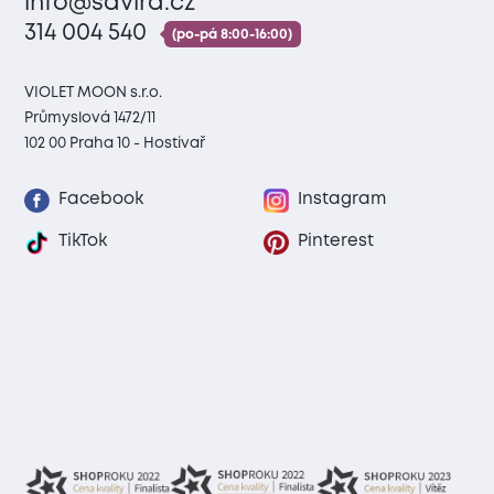
info@savira.cz
314 004 540
(po-pá 8:00-16:00)
VIOLET MOON s.r.o.
Průmyslová 1472/11
102 00 Praha 10 - Hostivař
Facebook
Instagram
TikTok
Pinterest