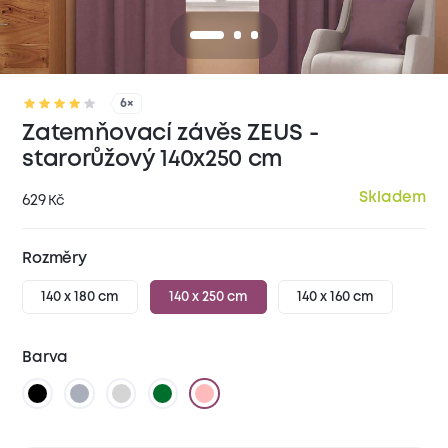
6×
Zatemňovací závěs ZEUS -
starorůžový 140x250 cm
Skladem
629
Kč
Rozměry
140 x 180 cm
140 x 250 cm
140 x 160 cm
Barva