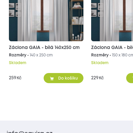
Záclona GAIA - bílá 140x250 cm
Záclona GAIA - bí
Rozměry •
140 x 250 cm
Rozměry •
150 x 180 c
Skladem
Skladem
259
229
Kč
Kč
Do košíku