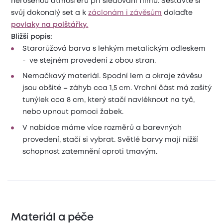
nerušenou atmosféru při sledování filmů. Sestavte si
svůj dokonalý set a k
záclonám i závěsům
dolaďte
povlaky na polštářky.
Bližší popis:
Starorůžová barva s lehkým metalickým odleskem
- ve stejném provedení z obou stran.
Nemačkavý materiál. Spodní lem a okraje závěsu
jsou obšité – záhyb cca 1,5 cm. Vrchní část má zašitý
tunýlek cca 8 cm, který stačí navléknout na tyč,
nebo upnout pomoci žabek.
V nabídce máme více rozměrů a barevných
provedení, stačí si vybrat. Světlé barvy mají nižší
schopnost zatemnění oproti tmavým.
Materiál a péče