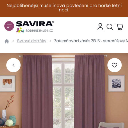
Nejoblíbenější mušelínová povlečení pro horké letní
noci.
Zavřít
Bytové doplňky
Zatemňovací závěs ZEUS - starorůžový 
Přehled
Parametry
Popis produktu
Materiál