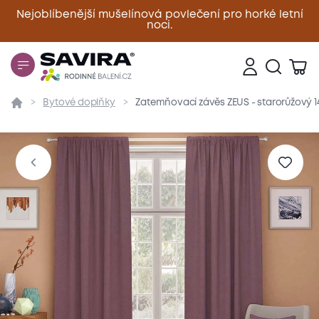
Nejoblíbenější mušelínová povlečení pro horké letní
noci.
Zavřít
Bytové doplňky
Zatemňovací závěs ZEUS - starorůžový 1
Přehled
Parametry
Popis produktu
Materiál