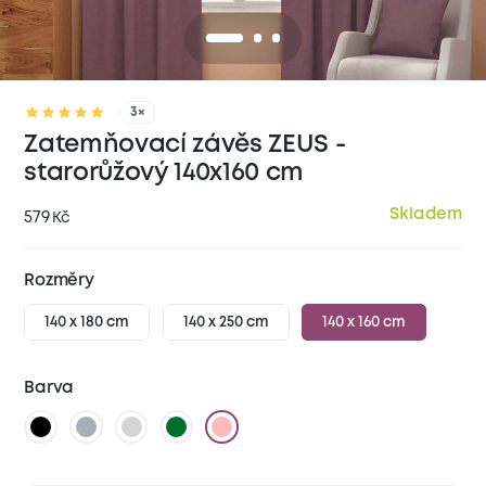
3×
Zatemňovací závěs ZEUS -
starorůžový 140x160 cm
Skladem
579
Kč
Rozměry
140 x 180 cm
140 x 250 cm
140 x 160 cm
Barva