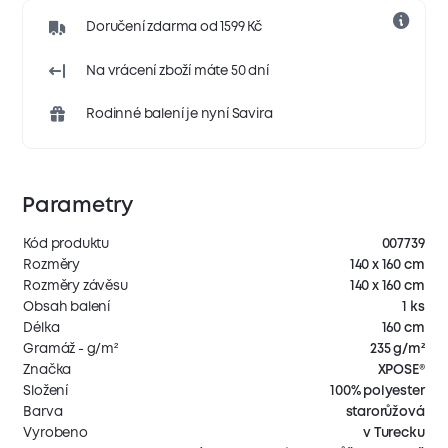
Doručení zdarma od 1599 Kč
Na vrácení zboží máte 50 dní
Rodinné balení je nyní Savira
Parametry
Kód produktu
007739
Rozměry
140 x 160 cm
Rozměry závěsu
140 x 160 cm
Obsah balení
1 ks
Délka
160 cm
Gramáž - g/m²
235 g/m²
Značka
XPOSE®
Složení
100% polyester
Barva
starorůžová
Vyrobeno
v Turecku