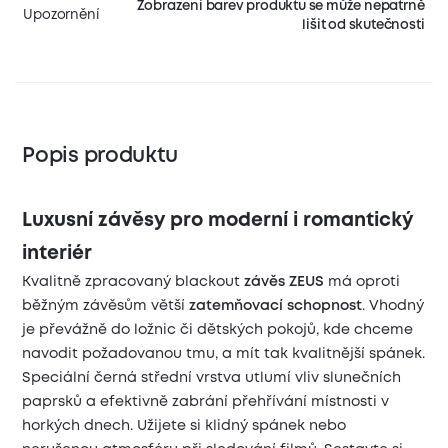
Zobrazení barev produktu se může nepatrně
Upozornění
lišit od skutečnosti
Popis produktu
Luxusní závěsy pro moderní i romantický
interiér
Kvalitně zpracovaný blackout
závěs ZEUS
má oproti
běžným závěsům větší
zatemňovací schopnost
. Vhodný
je převážně do ložnic či dětských pokojů, kde chceme
navodit požadovanou tmu, a mít tak kvalitnější spánek.
Speciální černá střední vrstva utlumí vliv slunečních
paprsků a efektivně zabrání přehřívání místnosti v
horkých dnech. Užijete si klidný spánek nebo