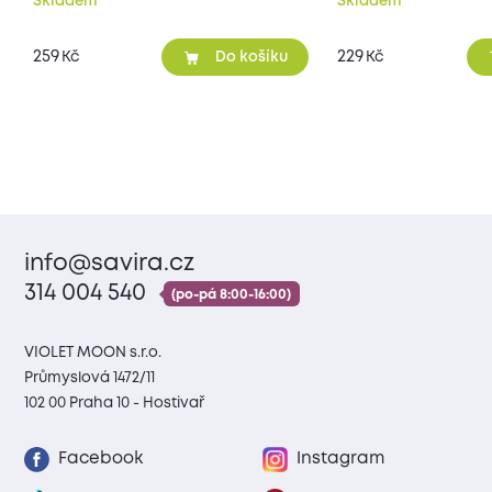
Skladem
Skladem
259
229
Kč
Kč
Do košíku
info@savira.cz
314 004 540
(po-pá 8:00-16:00)
VIOLET MOON s.r.o.
Průmyslová 1472/11
102 00 Praha 10 - Hostivař
Facebook
Instagram