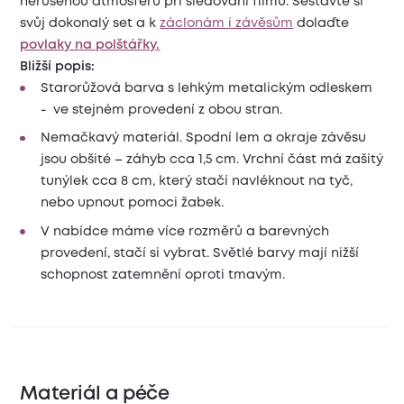
nerušenou atmosféru při sledování filmů. Sestavte si
svůj dokonalý set a k
záclonám i závěsům
dolaďte
povlaky na polštářky.
Bližší popis:
Starorůžová barva s lehkým metalickým odleskem
- ve stejném provedení z obou stran.
Nemačkavý materiál. Spodní lem a okraje závěsu
jsou obšité – záhyb cca 1,5 cm. Vrchní část má zašitý
tunýlek cca 8 cm, který stačí navléknout na tyč,
nebo upnout pomoci žabek.
V nabídce máme více rozměrů a barevných
provedení, stačí si vybrat. Světlé barvy mají nižší
schopnost zatemnění oproti tmavým.
Materiál a péče