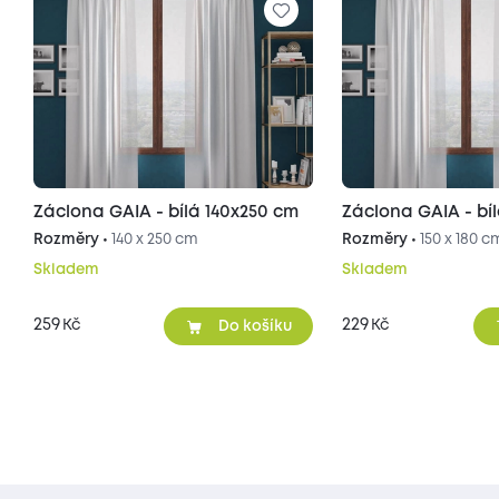
Záclona GAIA - bílá 140x250 cm
Záclona GAIA - bí
Rozměry •
140 x 250 cm
Rozměry •
150 x 180 c
Skladem
Skladem
259
229
Kč
Kč
Do košíku