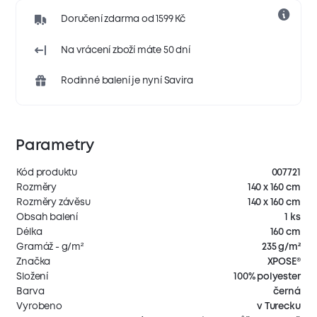
Doručení zdarma od 1599 Kč
Na vrácení zboží máte 50 dní
Rodinné balení je nyní Savira
Parametry
Kód produktu
007721
Rozměry
140 x 160 cm
Rozměry závěsu
140 x 160 cm
Obsah balení
1 ks
Délka
160 cm
Gramáž - g/m²
235 g/m²
Značka
XPOSE®
Složení
100% polyester
Barva
černá
Vyrobeno
v Turecku