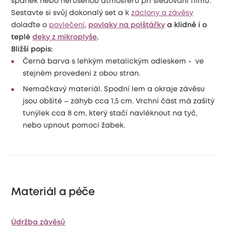
spánek nebo nerušenou atmosféru při sledování filmů.
Sestavte si svůj dokonalý set a k
záclony a závěsy
dolaďte o
povlečení
,
povlaky na polštářky
a klidně i o
teplé
deky z mikroplyše
.
Bližší popis:
Černá barva s lehkým metalickým odleskem - ve
stejném provedení z obou stran.
Nemačkavý materiál. Spodní lem a okraje závěsu
jsou obšité – záhyb cca 1,5 cm. Vrchní část má zašitý
tunýlek cca 8 cm, který stačí navléknout na tyč,
nebo upnout pomoci žabek.
Materiál a péče
Údržba závěsů