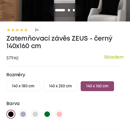
2×
Zatemňovací závěs ZEUS - černý
140x160 cm
Skladem
579
Kč
Rozměry
140 x 180 cm
140 x 250 cm
140 x 160 cm
Barva