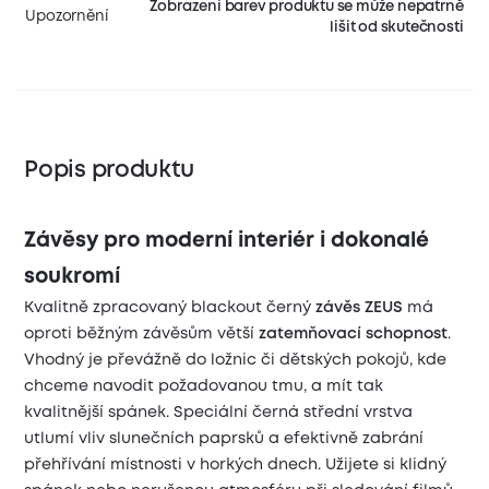
Zobrazení barev produktu se může nepatrně
Upozornění
lišit od skutečnosti
Popis produktu
Závěsy pro moderní interiér i dokonalé
soukromí
Kvalitně zpracovaný blackout černý
závěs ZEUS
má
oproti běžným závěsům větší
zatemňovací schopnost
.
Vhodný je převážně do ložnic či dětských pokojů, kde
chceme navodit požadovanou tmu, a mít tak
kvalitnější spánek. Speciální černá střední vrstva
utlumí vliv slunečních paprsků a efektivně zabrání
přehřívání místnosti v horkých dnech. Užijete si klidný