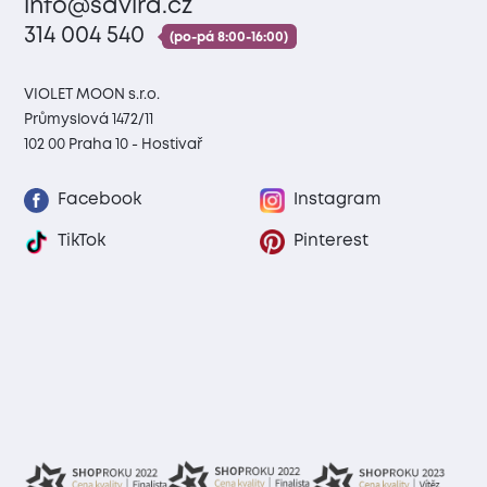
info@savira.cz
314 004 540
(po-pá 8:00-16:00)
VIOLET MOON s.r.o.
Průmyslová 1472/11
102 00 Praha 10 - Hostivař
Facebook
Instagram
TikTok
Pinterest