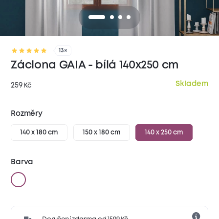
13×
Záclona GAIA - bílá 140x250 cm
Skladem
259
Kč
Rozměry
140 x 180 cm
150 x 180 cm
140 x 250 cm
Barva