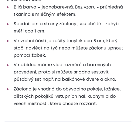
Bílá barva – jednobarevná. Bez vzoru - průhledná
tkanina s mléčným efektem.
Spodní lem a strany záclony jsou obšité - záhyb
měří cca 1 cm.
Ve vrchní části je zašitý tunýlek cca 8 cm, který
stačí navléct na tyč nebo můžete záclonu upnout
pomocí žabek.
V nabídce máme více rozměrů a barevných
provedení, proto si můžete snadno sestavit
působivý set např. na balkónové dveře a okno.
Záclona je vhodná do obývacího pokoje, ložnice,
dětských pokojíků, vstupních hal, kuchyní a do
všech místností, které chcete rozzářit.