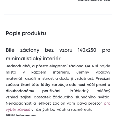
Popis produktu
Bílé záclony bez vzoru 140x250 pro
minimalistický interiér
Jednoduchá, a přesto elegantní záclona GAIA
si najde
místo v každém interiéru. Jemný voálový
materiál rozzáří místnost a dodá jí vzdušnost.
Precizní
způsob tkaní této látky zaručuje odolnost vůči praní a
dlouhodobému používání.
Průhledný mléčný
vzhled zajistí dostatek žádoucího slunečního světla.
Nenápadnost a lehkost záclon vám dává prostor
pro
výběr závěsů
v různých barvách a rozměrech.
Bližší informace
: