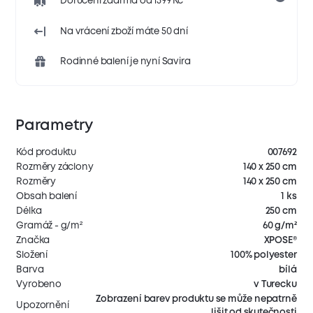
Doručení zdarma od 1599 Kč
Na vrácení zboží máte 50 dní
Rodinné balení je nyní Savira
Parametry
Kód produktu
007692
Rozměry záclony
140 x 250 cm
Rozměry
140 x 250 cm
Obsah balení
1 ks
Délka
250 cm
Gramáž - g/m²
60 g/m²
Značka
XPOSE®
Složení
100% polyester
Barva
bílá
Vyrobeno
v Turecku
Zobrazení barev produktu se může nepatrně
Upozornění
lišit od skutečnosti