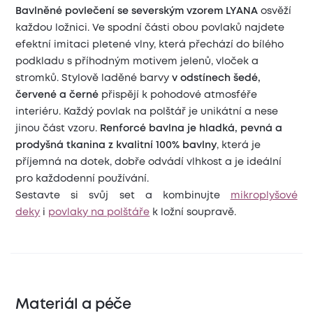
Bavlněné povlečení se severským vzorem LYANA
osvěží
každou ložnici. Ve spodní části obou povlaků najdete
efektní imitaci pletené vlny, která přechází do bílého
podkladu s příhodným motivem jelenů, vloček a
stromků. Stylově laděné barvy
v odstínech šedé,
červené a černé
přispějí k pohodové atmosféře
interiéru. Každý povlak na polštář je unikátní a nese
jinou část vzoru.
Renforcé bavlna je hladká, pevná a
prodyšná tkanina z kvalitní 100% bavlny
, která je
příjemná na dotek, dobře odvádí vlhkost a je ideální
pro každodenní používání.
Sestavte si svůj set a kombinujte
mikroplyšové
deky
i
povlaky na polštáře
k ložní soupravě.
Materiál a péče