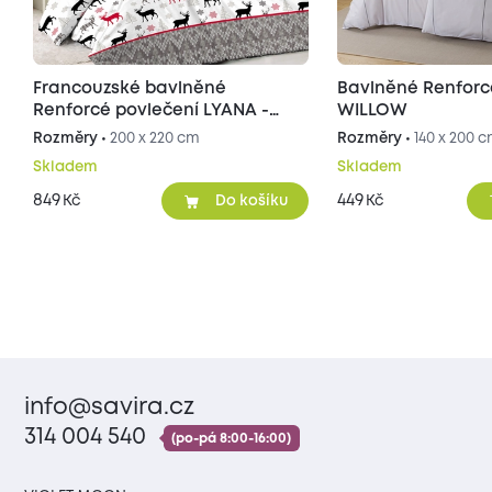
Francouzské bavlněné
Bavlněné Renforc
Renforcé povlečení LYANA -
WILLOW
šedé
Rozměry •
200 x 220 cm
Rozměry •
140 x 200 
Skladem
Skladem
849
449
Kč
Kč
Do košíku
info@savira.cz
314 004 540
(po-pá 8:00-16:00)