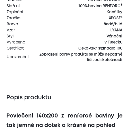
Složení
100% bavlna RENFORCÉ
Zapínání
Knoflíky
Značka
XPOSE®
Barva
šedá/bílá
Vzor
LYANA
Styl
Vánoční
Vyrobeno
v Turecku
Certifikát
Oeko-tex® standard 100
Zobrazení barev produktu se může nepatrně
Upozornění
lišit od skutečnosti
Popis produktu
Povlečení 140x200 z renforcé bavlny je
tak jemné na dotek a krásné na pohled