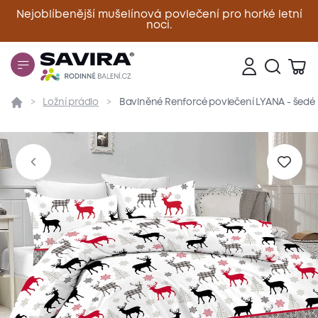
Nejoblíbenější mušelínová povlečení pro horké letní
noci.
Zavřít
Ložní prádlo
Bavlněné Renforcé povlečení LYANA - šedé
Přehled
Parametry
Popis produktu
Materiál