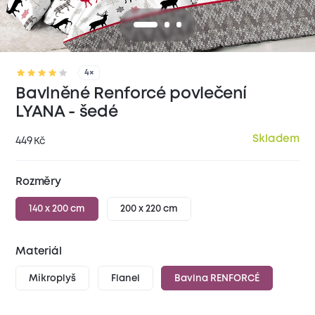
4×
Bavlněné Renforcé povlečení
LYANA - šedé
Skladem
449
Kč
Rozměry
140 x 200 cm
200 x 220 cm
Materiál
Mikroplyš
Flanel
Bavlna RENFORCÉ