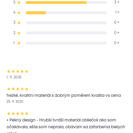
5
3 ×
4
1 ×
3
0 ×
2
0 ×
1
0 ×
1. 11. 2025
hezké, kvalitní materiál s dobrým poměrem kvalita vs cena
25. 9. 2025
+ Pekný design - Hrubší tvrdší materiál obliečok ako som
očakávala, ešte som neprala, obávam sa zafarbenia bielych