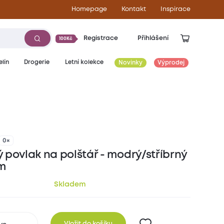
Homepage
Kontakt
Inspirace
Registrace
Přihlášení
100Kč
lín
Drogerie
Letní kolekce
Novinky
Výprodej
169
Kč
0×
 povlak na polštář - modrý/stříbrný
m
Skladem
Vložit do košíku