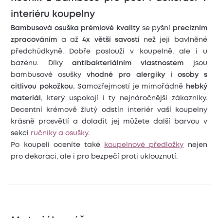
interiéru koupelny
Bambusová osuška prémiové kvality
se pyšní
precizním
zpracováním
a až
4x větší savostí
než její bavlněné
předchůdkyně. Dobře poslouží v koupelně, ale i u
bazénu. Díky
antibakteriálním vlastnostem
jsou
bambusové osušky
vhodné pro alergiky i osoby s
citlivou pokožkou.
Samozřejmostí je mimořádně
hebký
materiál
, který uspokojí i ty nejnáročnější zákazníky.
Decentní krémově žlutý odstín interiér vaší koupelny
krásně prosvětlí a doladit jej můžete další barvou v
sekci
ručníky a osušky
.
Po koupeli oceníte také
koupelnové předložky
nejen
pro dekoraci, ale i pro bezpečí proti uklouznutí.