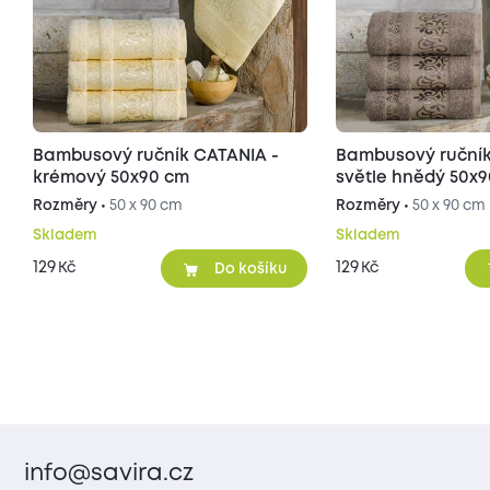
Bambusový ručník CATANIA -
Bambusový ručník
krémový 50x90 cm
světle hnědý 50x
Rozměry •
50 x 90 cm
Rozměry •
50 x 90 cm
Skladem
Skladem
129
129
Kč
Kč
Do košíku
info@savira.cz