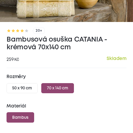
20×
Bambusová osuška CATANIA -
krémová 70x140 cm
Skladem
259
Kč
Rozměry
50 x 90 cm
70 x 140 cm
Materiál
Bambus