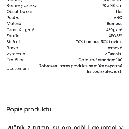
Rozměry osušky
70 x 140 cm
Obsah balení
1 ks
Poutko
ANO
Materiál
Bambus
Gramáž - g/m²
460 g/m²
Značka
XPOSE®
Složení
70% bambus, 30% bavlna
Barva
krémová
Vyrobeno
v Turecku
Certifikát
Oeko-tex® standard 100
Zobrazení barev produktu se může nepatrně
Upozornění
lišit od skutečnosti
Popis produktu
Ručník z bambusu pro péči i dekoraci v