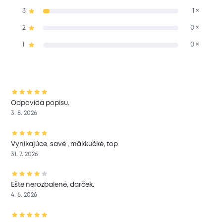
3
1 ×
2
0 ×
1
0 ×
Odpovídá popisu.
3. 8. 2026
Vynikajúce, savé , mäkkučké, top
31. 7. 2026
Ešte nerozbalené, darček.
4. 6. 2026