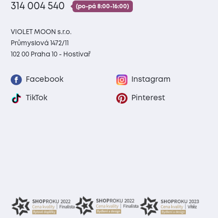
314 004 540
(po-pá 8:00-16:00)
VIOLET MOON s.r.o.
Průmyslová 1472/11
102 00 Praha 10 - Hostivař
Facebook
Instagram
TikTok
Pinterest