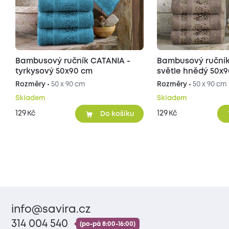
Bambusový ručník CATANIA -
Bambusový ručník
tyrkysový 50x90 cm
světle hnědý 50x
Rozměry •
50 x 90 cm
Rozměry •
50 x 90 cm
Skladem
Skladem
129
129
Kč
Kč
Do košíku
info@savira.cz
314 004 540
(po-pá 8:00-16:00)