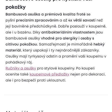
pokožky
Bambusová osuška a prémiová kvalita froté
se
pyšní
precizním zpracováním
a až
4x větší savostí
než
její bavlněné předchůdkyně. Dobře poslouží v koupelně,
ale i u bazénu. Díky
antibakteriálním vlastnostem
jsou
bambusové osušky
vhodné pro alergiky i osoby s
citlivou pokožkou.
Samozřejmostí je mimořádně
hebký
materiál
, který uspokojí i ty nejnáročnější zákazníky.
Osušky mají tyrkysový odstín a promění vaši koupelnu v
pohádkový ráj.
Ručníky a osušky
pro stylové koupelny. Po koupeli
oceníte také
koupelnové předložky
nejen pro dekoraci,
ale i pro bezpečí proti uklouznutí.