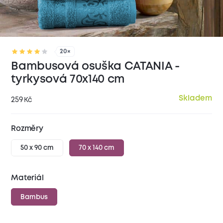
20×
Bambusová osuška CATANIA -
tyrkysová 70x140 cm
Skladem
259
Kč
Rozměry
50 x 90 cm
70 x 140 cm
Materiál
Bambus