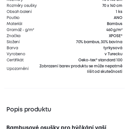
Rozměry osušky
70 x 140 cm
Obsah balení
1 ks
Poutko
ANO
Materiál
Bambus
Gramáž - g/m²
460 g/m²
Značka
XPOSE®
Složení
70% bambus, 30% bavlna
Barva
tyrkysová
Vyrobeno
v Turecku
Certifikát
Oeko-tex® standard 100
Zobrazení barev produktu se může nepatrně
Upozornění
lišit od skutečnosti
Popis produktu
Bambusové osušky pro hýčkání vaší