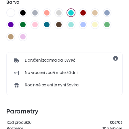
Barva
Doručení zdarma od 1599 Kč
Na vrácení zboží máte 50 dní
Rodinné balení je nyní Savira
Parametry
Kód produktu
006703
Rozměry
70 x 140 cm