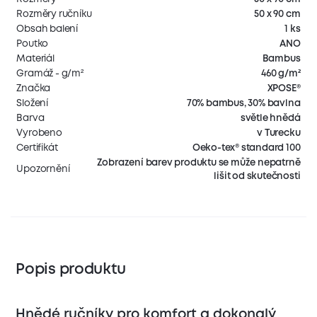
Rozměry ručníku
50 x 90 cm
Obsah balení
1 ks
Poutko
ANO
Materiál
Bambus
Gramáž - g/m²
460 g/m²
Značka
XPOSE®
Složení
70% bambus, 30% bavlna
Barva
světle hnědá
Vyrobeno
v Turecku
Certifikát
Oeko-tex® standard 100
Zobrazení barev produktu se může nepatrně
Upozornění
lišit od skutečnosti
Popis produktu
Hnědé ručníky
pro komfort a dokonalý