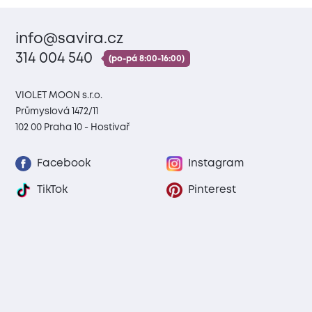
info@savira.cz
314 004 540
(po-pá 8:00-16:00)
VIOLET MOON s.r.o.
Průmyslová 1472/11
102 00 Praha 10 - Hostivař
Facebook
Instagram
TikTok
Pinterest