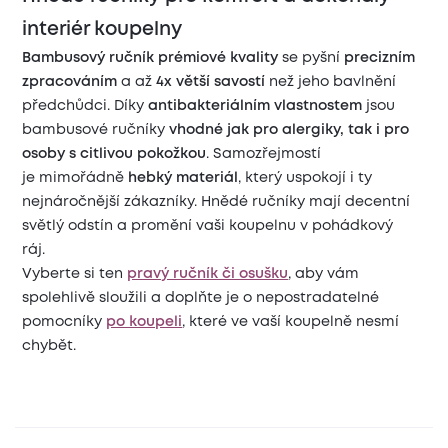
interiér koupelny
Bambusový ručník prémiové kvality
se pyšní
precizním
zpracováním
a až
4x větší savostí
než jeho bavlnění
předchůdci. Díky
antibakteriálním vlastnostem
jsou
bambusové ručníky
vhodné jak pro alergiky, tak i pro
osoby s citlivou pokožkou
. Samozřejmostí
je mimořádně
hebký materiál
, který uspokojí i ty
nejnáročnější zákazníky. Hnědé ručníky mají decentní
světlý odstín a promění vaši koupelnu v pohádkový
ráj.
Vyberte si ten
pravý ručník či osušku
, aby vám
spolehlivě sloužili a doplňte je o nepostradatelné
pomocníky
po koupeli
, které ve vaší koupelně nesmí
chybět.