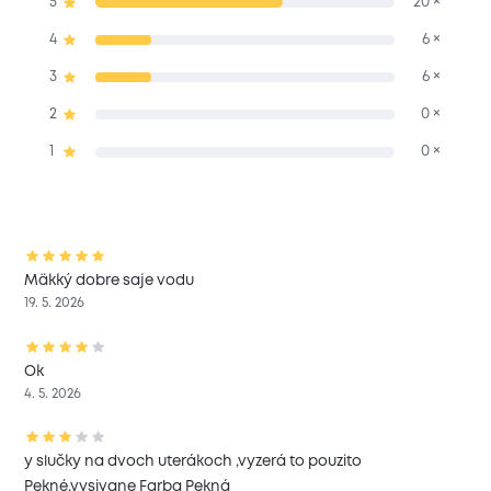
5
20 ×
4
6 ×
3
6 ×
2
0 ×
1
0 ×
Mäkký dobre saje vodu
19. 5. 2026
Ok
4. 5. 2026
y slučky na dvoch uterákoch ,vyzerá to pouzito
Pekné.vysivane Farba Pekná