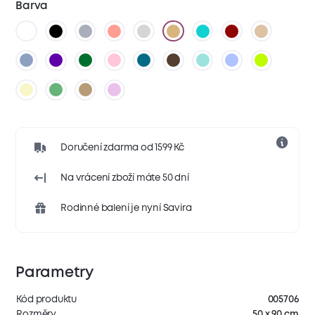
Barva
Doručení zdarma od 1599 Kč
Na vrácení zboží máte 50 dní
Rodinné balení je nyní Savira
Parametry
Kód produktu
005706
Rozměry
50 x 90 cm