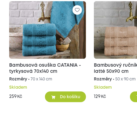
Bambusová osuška CATANIA -
Bambusový ručník CATANIA -
tyrkysová 70x140 cm
latté 50x90 cm
Rozměry •
70 x 140 cm
Rozměry •
50 x 90 cm
Skladem
Skladem
259
129
Kč
Kč
Do košíku