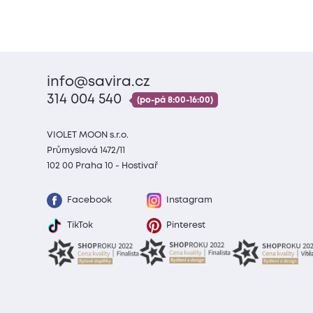
info@savira.cz
314 004 540
(po-pá 8:00-16:00)
VIOLET MOON s.r.o.
Průmyslová 1472/11
102 00 Praha 10 - Hostivař
Facebook
Instagram
TikTok
Pinterest