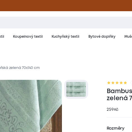
til
Koupelnový textil
Kuchyňský textil
Bytové doplňky
Muše
ská zelená 70x140 cm
riál a péče
Hodnocení
Bambuso
zelená 
259
Kč
Rozměry