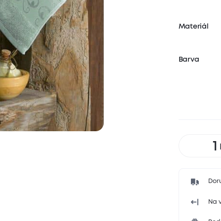
Materiál
Barva
Dor
Na v