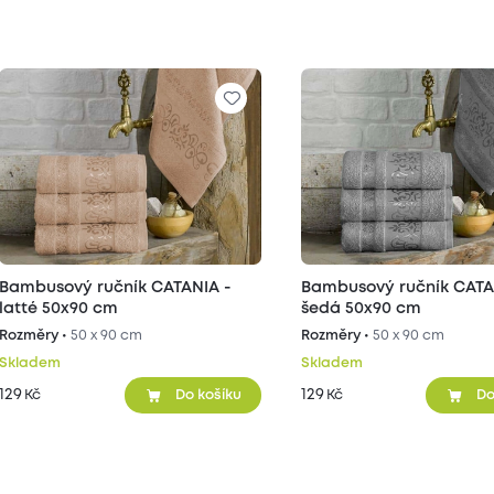
Bambusový ručník CATANIA -
Bambusový ručník CATANIA -
latté 50x90 cm
šedá 50x90 cm
Rozměry •
50 x 90 cm
Rozměry •
50 x 90 cm
Skladem
Skladem
129
129
Kč
Kč
Do košíku
Do