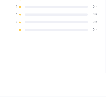
4
0 ×
3
0 ×
2
0 ×
1
0 ×