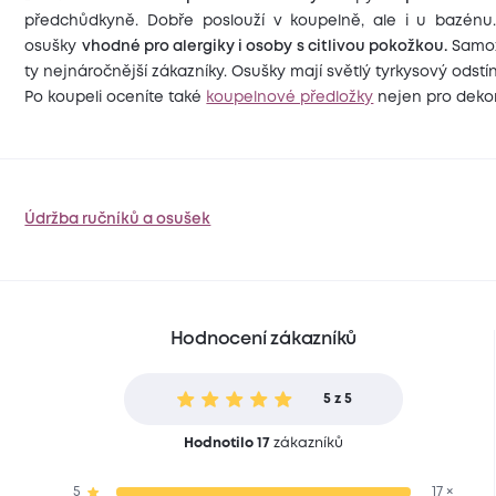
předchůdkyně. Dobře poslouží v koupelně, ale i u bazénu
osušky
vhodné pro alergiky i osoby s citlivou pokožkou.
Samoz
ty nejnáročnější zákazníky. Osušky mají světlý tyrkysový odstín
Po koupeli oceníte také
koupelnové předložky
nejen pro dekora
Údržba ručníků a osušek
Hodnocení zákazníků
5 z 5
Hodnotilo 17
zákazníků
5
17 ×