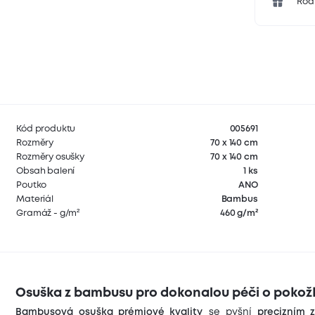
Rodi
Kód produktu
005691
Rozměry
70 x 140 cm
Rozměry osušky
70 x 140 cm
Obsah balení
1 ks
Poutko
ANO
Materiál
Bambus
Gramáž - g/m²
460 g/m²
Osuška z bambusu pro dokonalou péči o pokož
Bambusová osuška prémiové kvality
se pyšní
precizním 