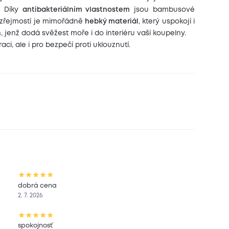
. Díky
antibakteriálním vlastnostem
jsou bambusové
řejmostí je mimořádně
hebký materiál
, který uspokojí i
, jenž dodá svěžest moře i do interiéru vaší koupelny.
ci, ale i pro bezpečí proti uklouznutí.
dobrá cena
2. 7. 2026
spokojnosť