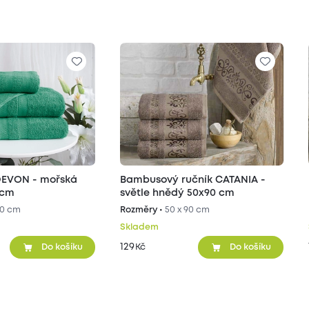
 DEVON - mořská
Bambusový ručník CATANIA -
 cm
světle hnědý 50x90 cm
90 cm
Rozměry •
50 x 90 cm
Skladem
129
Kč
Do košíku
Do košíku