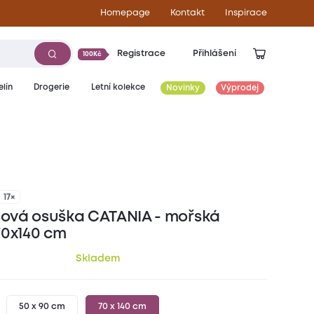
Homepage
Kontakt
Inspirace
Registrace
Přihlášení
100Kč
lín
Drogerie
Letní kolekce
Novinky
Výprodej
259
Kč
17×
vá osuška CATANIA - mořská
70x140 cm
Skladem
50 x 90 cm
70 x 140 cm