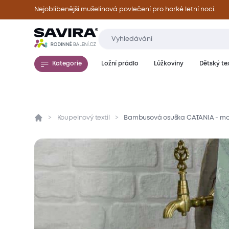
Nejoblíbenější mušelínová povlečení pro horké letní noci.
Kategorie
Ložní prádlo
Lůžkoviny
Dětský tex
Koupelnový textil
Bambusová osuška CATANIA - moř
Přehled
Parametry
Popis produktu
Mate