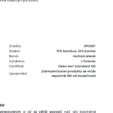
nné balení je nyní Savira
Značka
XPOSE®
Složení
70% bambus, 30% bavlna
Barva
mořská zelená
Vyrobeno
v Turecku
Certifikát
Oeko-tex® standard 100
Zobrazení barev produktu se může
Upozornění
nepatrně lišit od skutečnosti
ku
zpracováním
a až
4x větší savostí
než její bavlněné