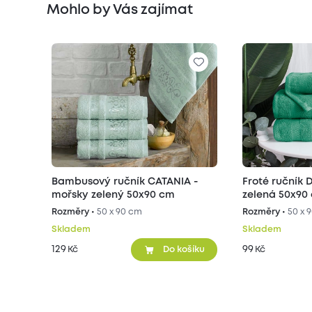
Mohlo by Vás zajímat
Bambusový ručník CATANIA -
Froté ručník
mořsky zelený 50x90 cm
zelená 50x90
Rozměry •
50 x 90 cm
Rozměry •
50 x 
Skladem
Skladem
129
99
Kč
Kč
Do košíku