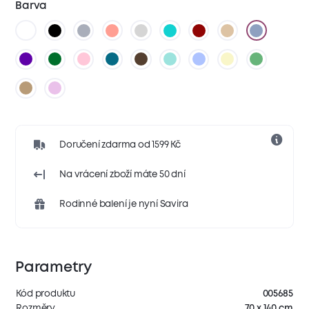
Barva
Doručení zdarma od 1599 Kč
Na vrácení zboží máte 50 dní
Rodinné balení je nyní Savira
Parametry
Kód produktu
005685
Rozměry
70 x 140 cm