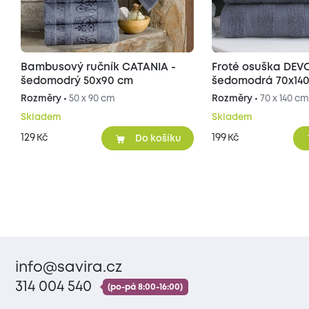
Bambusový ručník CATANIA -
Froté osuška DEVON -
šedomodrý 50x90 cm
šedomodrá 70x14
Rozměry •
50 x 90 cm
Rozměry •
70 x 140 c
Skladem
Skladem
129
199
Kč
Kč
Do košíku
info@savira.cz
314 004 540
(po-pá 8:00-16:00)