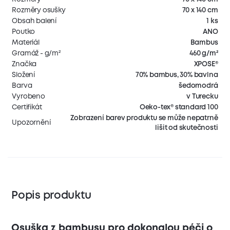
Rozměry osušky
70 x 140 cm
Obsah balení
1 ks
Poutko
ANO
Materiál
Bambus
Gramáž - g/m²
460 g/m²
Značka
XPOSE®
Složení
70% bambus, 30% bavlna
Barva
šedomodrá
Vyrobeno
v Turecku
Certifikát
Oeko-tex® standard 100
Zobrazení barev produktu se může nepatrně
Upozornění
lišit od skutečnosti
Popis produktu
Osuška z bambusu pro dokonalou péči o