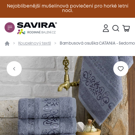
Nejoblíbenější mušelínová povlečení pro horké letní
noci.
Zavřít
Koupelnový textil
Bambusová osuška CATANIA - šedomo
Přehled
Parametry
Popis produktu
Materiál