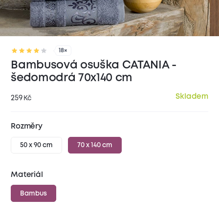
18×
Bambusová osuška CATANIA -
šedomodrá 70x140 cm
Skladem
259
Kč
Rozměry
50 x 90 cm
70 x 140 cm
Materiál
Bambus