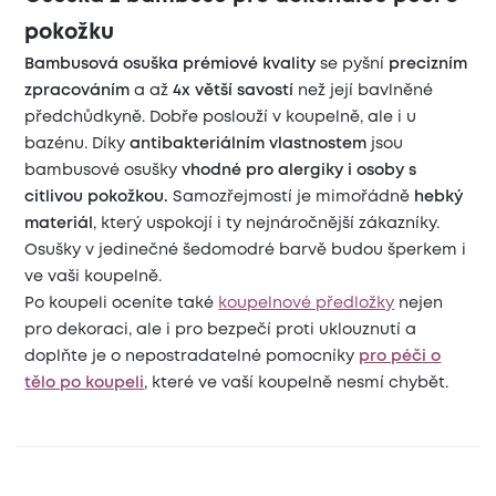
pokožku
Bambusová osuška prémiové kvality
se pyšní
precizním
zpracováním
a až
4x větší savostí
než její bavlněné
předchůdkyně. Dobře poslouží v koupelně, ale i u
bazénu. Díky
antibakteriálním vlastnostem
jsou
bambusové osušky
vhodné pro alergiky i osoby s
citlivou pokožkou.
Samozřejmostí je mimořádně
hebký
materiál
, který uspokojí i ty nejnáročnější zákazníky.
Osušky v jedinečné šedomodré barvě budou šperkem i
ve vaši koupelně.
Po koupeli oceníte také
koupelnové předložky
nejen
pro dekoraci, ale i pro bezpečí proti uklouznutí a
doplňte je o nepostradatelné pomocníky
pro péči o
tělo po koupeli
, které ve vaší koupelně nesmí chybět.