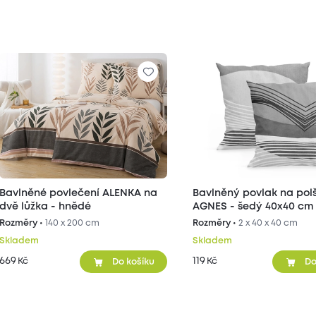
Bavlněné povlečení ALENKA na
Bavlněný povlak na pol
dvě lůžka - hnědé
AGNES - šedý 40x40 cm 
Rozměry •
140 x 200 cm
Rozměry •
2 x 40 x 40 cm
Skladem
Skladem
669
119
Kč
Kč
Do košíku
Do