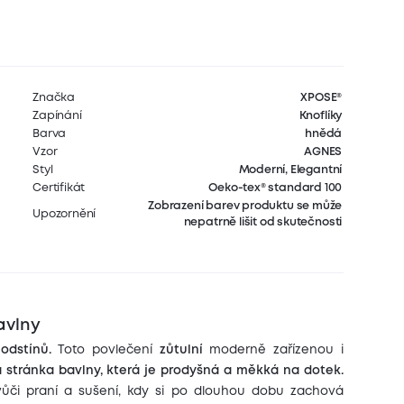
Značka
XPOSE®
Zapínání
Knoflíky
Barva
hnědá
Vzor
AGNES
Styl
Moderní, Elegantní
Certifikát
Oeko-tex® standard 100
Zobrazení barev produktu se může
Upozornění
nepatrně lišit od skutečnosti
avlny
odstínů.
Toto povlečení
zůtulní
moderně zařízenou i
á stránka bavlny, která je prodyšná a měkká na dotek.
 vůči praní a sušení, kdy si po dlouhou dobu zachová