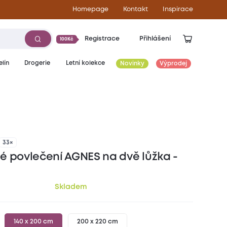
Homepage
Kontakt
Inspirace
Registrace
Přihlášení
100Kč
lín
Drogerie
Letní kolekce
Novinky
Výprodej
679
Kč
33×
é povlečení AGNES na dvě lůžka -
Skladem
140 x 200 cm
200 x 220 cm