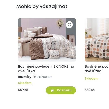
Mohlo by Vás zajímat
Bavlněné povlečení EKINOKS na
Bavlněné pov
dvě lůžka
dvě lůžka
Rozměry •
140 x 200 cm
Skladem
Skladem
649
669
Kč
Kč
Do košíku