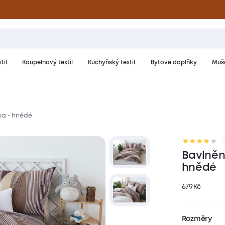
til
Koupelnový textil
Kuchyňský textil
Bytové doplňky
Muše
ka - hnědé
riál a péče
Hodnocení
Bavlněn
hnědé
679
Kč
Rozměry