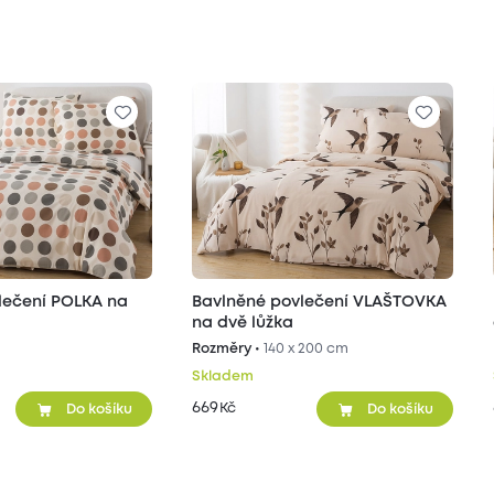
lečení POLKA na
Bavlněné povlečení VLAŠTOVKA
na dvě lůžka
Rozměry •
140 x 200 cm
Skladem
669
Kč
Do košíku
Do košíku