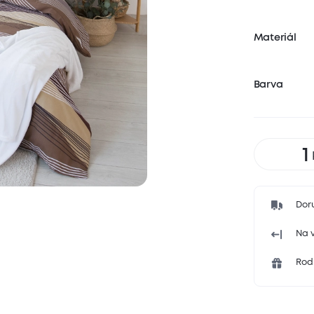
Materiál
Barva
Dor
Na v
Rodi