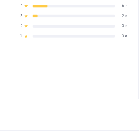
4
6 ×
3
2 ×
2
0 ×
1
0 ×