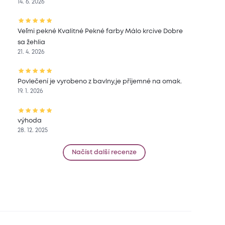
14. 6. 2026
Veľmi pekné Kvalitné Pekné farby Málo krcive Dobre
sa žehlia
21. 4. 2026
Povlečení je vyrobeno z bavlny,je příjemné na omak.
19. 1. 2026
výhoda
28. 12. 2025
Načíst další recenze