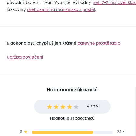
původní barvu i tvar. Využijte výhodný
set 2+2 na dvě klas
lůžkoviny
přehozem na manželskou postel
.
K dokonalosti chybí už jen krásné
barevné prostěradlo
.
Údržba povlečení
Hodnocení zákazníků
4.7 z 5
Hodnotilo 33
zákazníků
5
25 ×