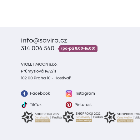
info@savira.cz
314 004 540
(po-pá 8:00-16:00)
VIOLET MOON s.r.o.
Průmyslová 1472/11
102 00 Praha 10 - Hostivař
Facebook
Instagram
TikTok
Pinterest