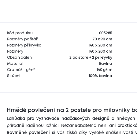
Kód produktu
005285
Rozměry polštář
70 x 90 cm
Rozměry přikrývka
140 x 200 cm
Rozměry
140 x 200 cm
Obsah balení
2 polštáře + 2 přikrývky
Materiál
Bavlna
Gramáž - g/m²
140 g/m²
Složení
100% bavlna
Hmědé povlečení na 2 postele pro milovníky b
Lahůdka pro vyznavače nadčasových designů a hnědých 
přírodně laděnou ložnici. Nezanedbatelná není ani
praktick
Bavlněné povlečení
si vás získá díky vysoké snášenlivosti