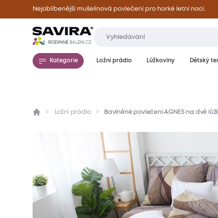
Nejoblíbenější mušelínová povlečení pro horké letní noci.
Kategorie
Ložní prádlo
Lůžkoviny
Dětský tex
Ložní prádlo
Bavlněné povlečení AGNES na dvě lůž
Přehled
Parametry
Popis produktu
Mate