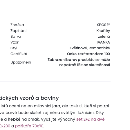
Značka
XPOSE®
Zapínání
Knoflíky
Barva
zelená
Vzor
IVANKA
Styl
Květinové, Romantické
Certifikát
Oeko-tex® standard 100
Zobrazení barev produktu se může
Upozornění
nepatrně lišit od skutečnosti
tických vzorů a bavlny
listů
ocení nejen milovníci jara, ale také ti, kteří si potrpí
é barvě bude slušet zejména světlým ložnicím. Díky
né
a
hebké
na omak. Využijte výhodný
set 2+2 na dvě
40x200
a
polštáře 70x90
.