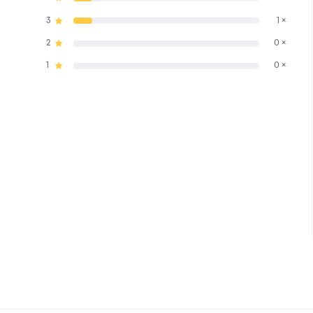
3
1 ×
2
0 ×
1
0 ×