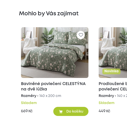
Mohlo by Vás zajímat
Novinka
Bavlněné povlečení CELESTÝNA
Prodloužené 
na dvě lůžka
povlečení CE
Rozměry •
140 x 200 cm
Rozměry •
140 x
Skladem
Skladem
669
449
Kč
Kč
Do košíku