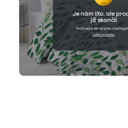
Je nám líto, ale pro
již skončil
Podívejte se na jiné z kategor
Ložní prádlo