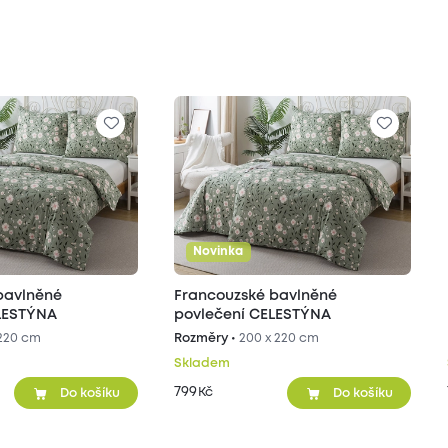
Novinka
bavlněné
Francouzské bavlněné
LESTÝNA
povlečení CELESTÝNA
 220 cm
Rozměry •
200 x 220 cm
Skladem
799
Kč
Do košíku
Do košíku