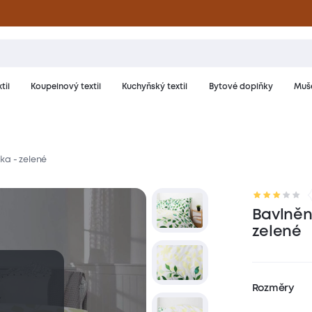
til
Koupelnový textil
Kuchyňský textil
Bytové doplňky
Muše
ka - zelené
riál a péče
Hodnocení
Bavlněn
zelené
Rozměry