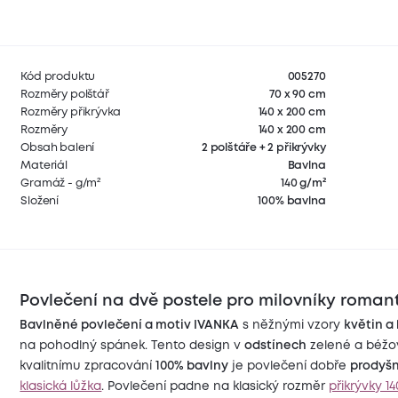
Kód produktu
005270
Rozměry polštář
70 x 90 cm
Rozměry přikrývka
140 x 200 cm
Rozměry
140 x 200 cm
Obsah balení
2 polštáře + 2 přikrývky
Materiál
Bavlna
Gramáž - g/m²
140 g/m²
Složení
100% bavlna
Povlečení na dvě postele pro milovníky roman
Bavlněné povlečení a motiv IVANKA
s něžnými vzory
květin
a 
na pohodlný spánek. Tento design v
odstínech
zelené a béžov
kvalitnímu zpracování
100% bavlny
je povlečení dobře
prodyš
klasická lůžka
. Povlečení padne na klasický rozměr
přikrývky 1