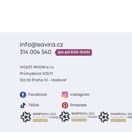
info@savira.cz
314 004 540
(po-pá 8:00-16:00)
VIOLET MOON s.r.o.
Průmyslová 1472/11
102 00 Praha 10 - Hostivař
Facebook
Instagram
TikTok
Pinterest