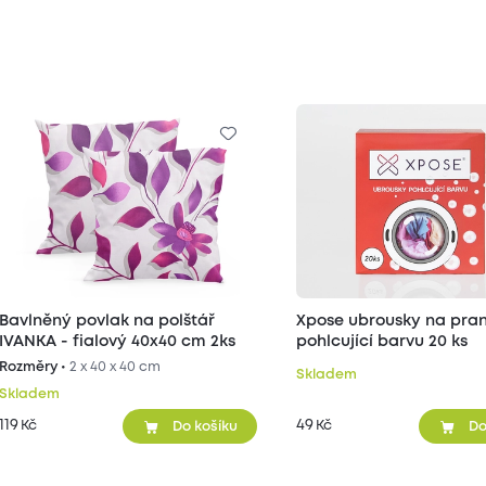
Bavlněný povlak na polštář
Xpose ubrousky na pran
IVANKA - fialový 40x40 cm 2ks
pohlcující barvu 20 ks
Rozměry •
2 x 40 x 40 cm
Skladem
Skladem
119
49
Kč
Kč
Do košíku
Do