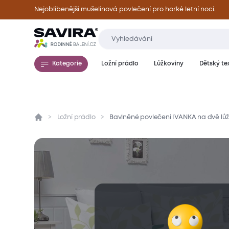
Nejoblíbenější mušelínová povlečení pro horké letní noci.
Kategorie
Ložní prádlo
Lůžkoviny
Dětský tex
Ložní prádlo
Bavlněné povlečení IVANKA na dvě lůž
Přehled
Parametry
Popis produktu
Mate