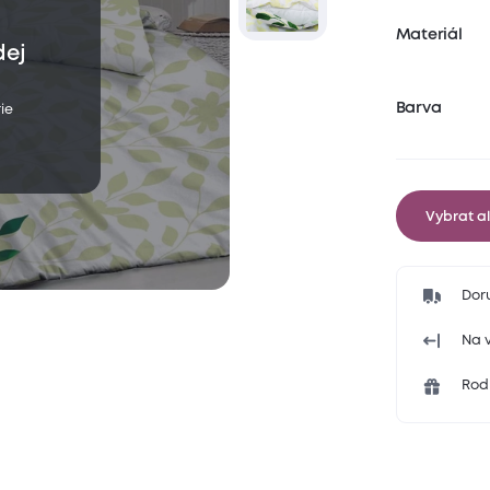
Materiál
dej
Barva
ie
Vybrat al
Dor
Na v
Rodi