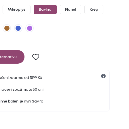
Mikroplyš
Bavlna
Flanel
Krep
ternativu
učení zdarma od 1599 Kč
rácení zboží máte 50 dní
nné balení je nyní Savira