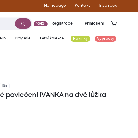
Homepage
Kontakt
Inspirace
Registrace
Přihlášení
100Kč
lín
Drogerie
Letní kolekce
Novinky
Výprodej
10×
é povlečení IVANKA na dvě lůžka -