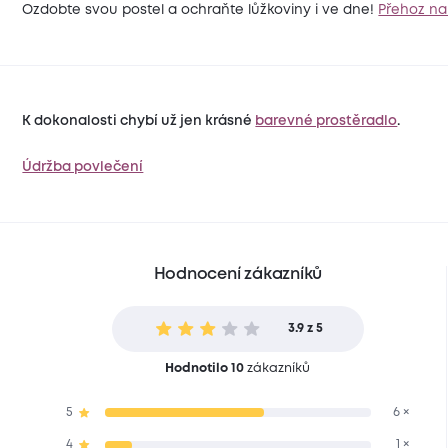
Ozdobte svou postel a ochraňte lůžkoviny i ve dne!
Přehoz na
K dokonalosti chybí už jen krásné
barevné prostěradlo
.
Údržba povlečení
Hodnocení zákazníků
3.9 z 5
Hodnotilo 10
zákazníků
5
6 ×
4
1 ×