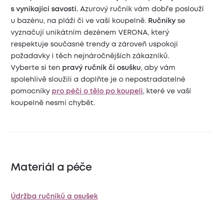
s vynikající savostí.
Azurový ručník vám dobře poslouží
u bazénu, na pláži či ve vaší koupelně.
Ručníky
se
vyznačují unikátním dezénem VERONA, který
respektuje současné trendy a zároveň uspokojí
požadavky i těch nejnáročnějších zákazníků.
Vyberte si ten
pravý ručník či osušku
, aby vám
spolehlivě sloužili a doplňte je o nepostradatelné
pomocníky
pro péči o tělo po koupeli
, které ve vaší
koupelně nesmí chybět.
Materiál a péče
Údržba ručníků a osušek