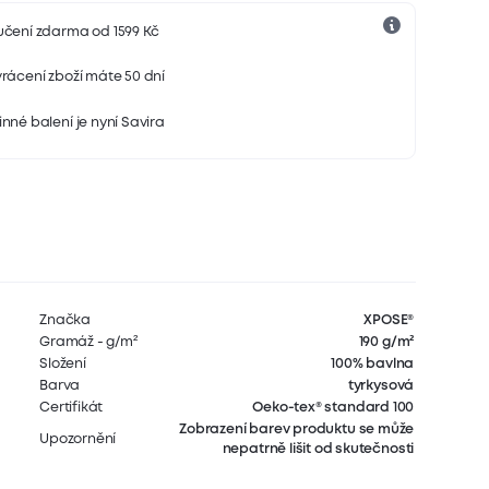
učení zdarma od 1599 Kč
rácení zboží máte 50 dní
nné balení je nyní Savira
Značka
XPOSE®
Gramáž - g/m²
190 g/m²
Složení
100% bavlna
Barva
tyrkysová
Certifikát
Oeko-tex® standard 100
Zobrazení barev produktu se může
Upozornění
nepatrně lišit od skutečnosti