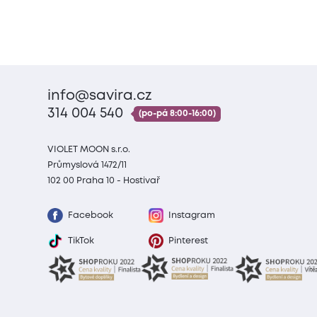
info@savira.cz
314 004 540
(po-pá 8:00-16:00)
VIOLET MOON s.r.o.
Průmyslová 1472/11
102 00 Praha 10 - Hostivař
Facebook
Instagram
TikTok
Pinterest