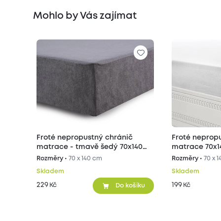
Mohlo by Vás zajímat
Froté nepropustný chránič
Froté neprop
matrace - tmavě šedý 70x140
matrace 70x1
cm
Rozměry •
70 x 140 cm
Rozměry •
70 x 
Skladem
Skladem
229
199
Kč
Kč
Do košíku