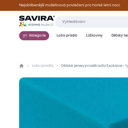
Nejoblíbenější mušelínová povlečení pro horké letní noci.
Kategorie
Ložní prádlo
Lůžkoviny
Dětský tex
Ložní prádlo
Dětské jersey prostěradlo Exclusive - 
Přehled
Parametry
Popis produktu
Mate