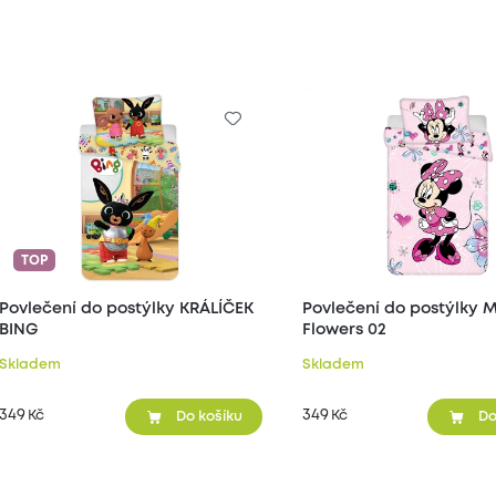
TOP
Povlečení do postýlky KRÁLÍČEK
Povlečení do postýlky M
BING
Flowers 02
Skladem
Skladem
349
349
Kč
Kč
Do košíku
Do