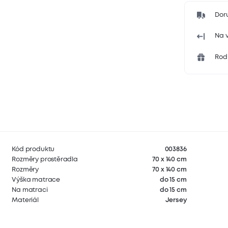
Dor
Na v
Rodi
Kód produktu
003836
Rozměry prostěradla
70 x 140 cm
Rozměry
70 x 140 cm
Výška matrace
do 15 cm
Na matraci
do 15 cm
Materiál
Jersey