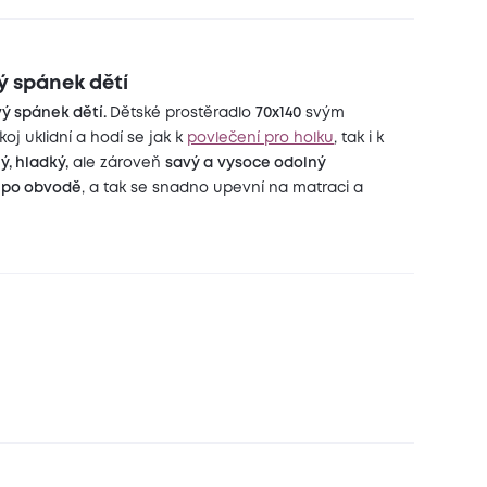
ý spánek dětí
vý spánek dětí.
Dětské prostěradlo
70x140
svým
j uklidní a hodí se jak k
povlečení pro holku
, tak i k
ý, hladký,
ale zároveň
savý a
vysoce odolný
 po obvodě
, a tak se snadno upevní na matraci a