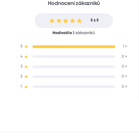
Hodnocení zákazníků
5 z 5
Hodnotilo 1
zákazníků
5
1 ×
4
0 ×
3
0 ×
2
0 ×
1
0 ×