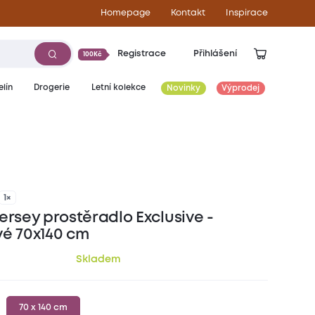
Homepage
Kontakt
Inspirace
Registrace
Přihlášení
100Kč
lín
Drogerie
Letní kolekce
Novinky
Výprodej
119
Kč
1×
ersey prostěradlo Exclusive -
vé 70x140 cm
Skladem
70 x 140 cm