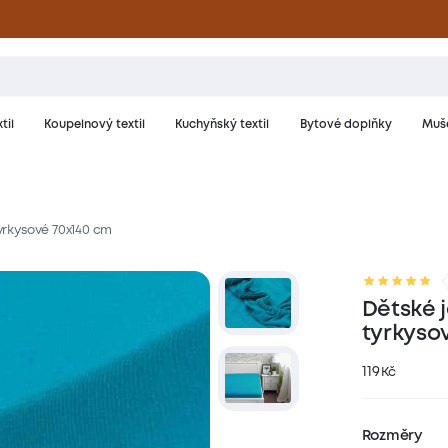
til
Koupelnový textil
Kuchyňský textil
Bytové doplňky
Muše
tyrkysové 70x140 cm
riál a péče
Hodnocení
Dětské j
tyrkyso
119
Kč
Rozměry