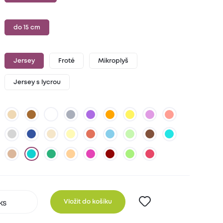
do 15 cm
Jersey
Froté
Mikroplyš
Jersey s lycrou
Vložit do košíku