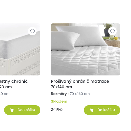
ustný chránič
Prošívaný chránič matrace
40 cm
70x140 cm
140 cm
Rozměry •
70 x 140 cm
Skladem
249
Kč
Do košíku
Do košíku