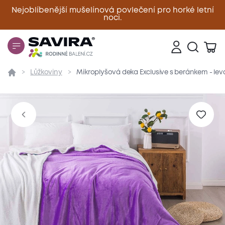
Nejoblíbenější mušelínová povlečení pro horké letní
noci.
Zavřít
Lůžkoviny
Mikroplyšová deka Exclusive s beránkem - le
Přehled
Parametry
Popis produktu
Materiál