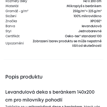
Rozměry deky
140 x 200 cm
Materiál
Mikroplyš s beránkem
Gramáž - g/m²
250g/m² + 225 g/m²
Složení
100% mikrovlákno
Značka
XPOSE®
Barva
levandulová
Styl
Jednobarevné
Certifikát
Oeko-tex® standard 100
Zobrazení barev produktu se může nepatrně
Upozornění
lišit od skutečnosti
Popis produktu
Levandulová deka s beránkem 140x200
cm pro milovníky pohodlí
Zahřejte se v
mikroplyšové dece s beránkem
, která vás