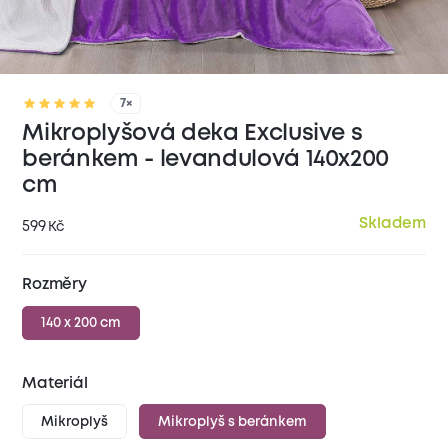
7×
Mikroplyšová deka Exclusive s
beránkem - levandulová 140x200
cm
Skladem
599
Kč
Rozměry
140 x 200 cm
Materiál
Mikroplyš
Mikroplyš s beránkem