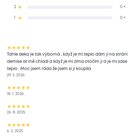
2
0 ×
1
0 ×
Tahle deka je tak výborná , když je mi teplo dám jí na stráni
demise ať mě chladí a když je mi zima otočím ji a je mi zase
teplo . Moc jsem ráda že jsem si ji koupila
29. 5. 2026
18. 1. 2026
26. 8. 2025
6. 5. 2025