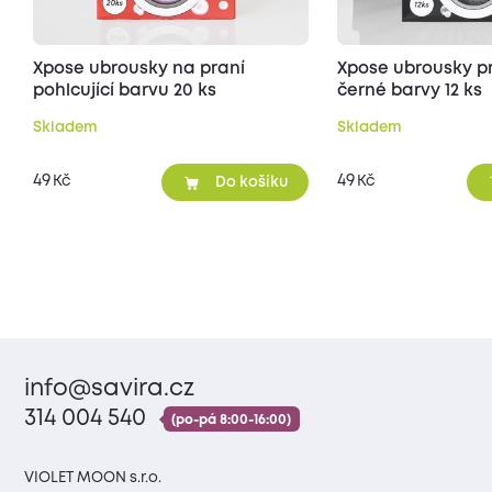
Xpose ubrousky na praní
Xpose ubrousky p
pohlcující barvu 20 ks
černé barvy 12 ks
Skladem
Skladem
49
49
Kč
Kč
Do košíku
info@savira.cz
314 004 540
(po-pá 8:00-16:00)
VIOLET MOON s.r.o.