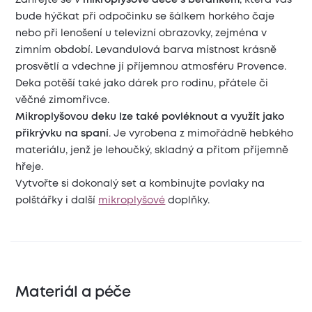
bude hýčkat při odpočinku se šálkem horkého čaje
nebo při lenošení u televizní obrazovky, zejména v
zimním období. Levandulová barva místnost krásně
prosvětlí a vdechne jí příjemnou atmosféru Provence.
Deka potěší také jako dárek pro rodinu, přátele či
věčné zimomřivce.
Mikroplyšovou deku lze také povléknout a využít jako
přikrývku na spaní
. Je vyrobena z mimořádně hebkého
materiálu, jenž je lehoučký, skladný a přitom příjemně
hřeje.
Vytvořte si dokonalý set a kombinujte povlaky na
polštářky i další
mikroplyšové
doplňky.
Materiál a péče