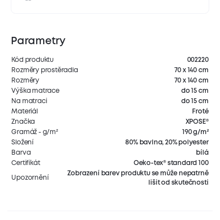
Parametry
Kód produktu
002220
Rozměry prostěradla
70 x 140 cm
Rozměry
70 x 140 cm
Výška matrace
do 15 cm
Na matraci
do 15 cm
Materiál
Froté
Značka
XPOSE®
Gramáž - g/m²
190 g/m²
Složení
80% bavlna, 20% polyester
Barva
bílá
Certifikát
Oeko-tex® standard 100
Zobrazení barev produktu se může nepatrně
Upozornění
lišit od skutečnosti