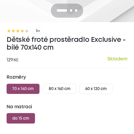
5×
Dětské froté prostěradlo Exclusive -
bílé 70x140 cm
Skladem
129
Kč
Rozměry
70 x 140 cm
80 x 160 cm
60 x 120 cm
Na matraci
do 15 cm