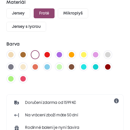
Materiál
Jersey
Froté
Mikroplyš
Jersey s lycrou
Barva
Doručení zdarma od 1599 Kč
Na vrácení zboží máte 50 dní
Rodinné balení je nyní Savira