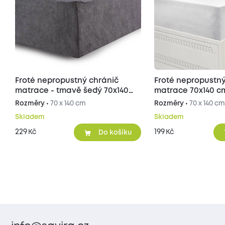
Froté nepropustný chránič
Froté nepropustný
matrace - tmavě šedý 70x140
matrace 70x140 c
cm
Rozměry •
70 x 140 cm
Rozměry •
70 x 140 c
Skladem
Skladem
229
199
Kč
Kč
Do košíku