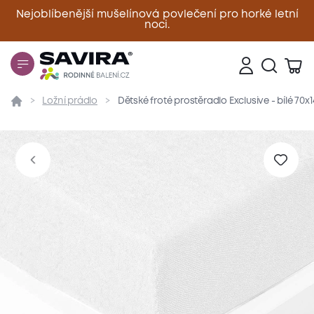
Nejoblíbenější mušelínová povlečení pro horké letní
noci.
Zavřít
Ložní prádlo
Dětské froté prostěradlo Exclusive - bílé 70x
Přehled
Parametry
Popis produktu
Materiál