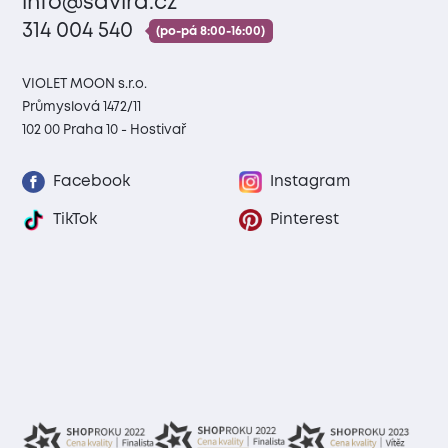
info@savira.cz
314 004 540
(po-pá 8:00-16:00)
VIOLET MOON s.r.o.
Průmyslová 1472/11
102 00 Praha 10 - Hostivař
Facebook
Instagram
TikTok
Pinterest