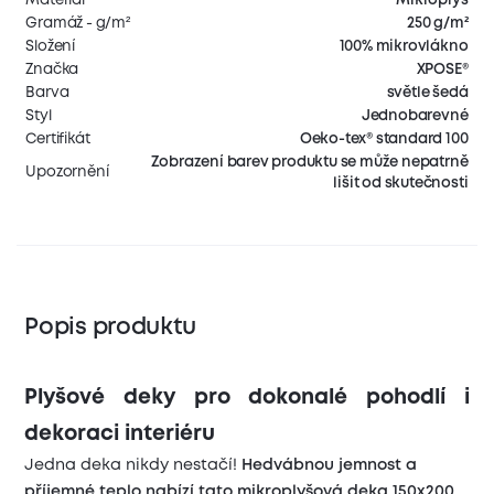
Gramáž - g/m²
250 g/m²
Složení
100% mikrovlákno
Značka
XPOSE®
Barva
světle šedá
Styl
Jednobarevné
Certifikát
Oeko-tex® standard 100
Zobrazení barev produktu se může nepatrně
Upozornění
lišit od skutečnosti
Popis produktu
Plyšové deky pro dokonalé pohodlí i
dekoraci interiéru
Jedna deka nikdy nestačí!
Hedvábnou jemnost a
příjemné teplo nabízí tato mikroplyšová deka 150x200