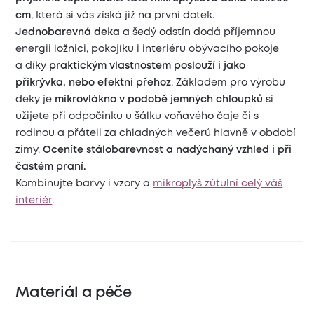
cm
, která si vás získá již na první dotek.
Jednobarevná
deka
a šedý odstín dodá příjemnou
energii ložnici, pokojíku i interiéru obývacího pokoje
a
díky
praktickým vlastnostem poslouží i jako
přikrývka, nebo efektní přehoz
. Základem pro výrobu
deky je
mikrovlákno v podobě jemných chloupků
si
užijete při odpočinku u šálku voňavého čaje či s
rodinou a přáteli za chladných večerů hlavně v období
zimy.
Oceníte stálobarevnost a nadýchaný vzhled i při
častém praní.
Kombinujte barvy i vzory a
mikroplyš zútulní celý váš
interiér
.
Materiál a péče