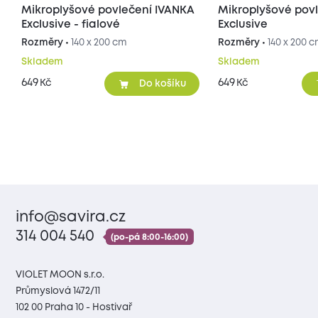
Mikroplyšové povlečení IVANKA
Mikroplyšové pov
Exclusive - fialové
Exclusive
Rozměry •
140 x 200 cm
Rozměry •
140 x 200 
Skladem
Skladem
649
649
Kč
Kč
Do košíku
info@savira.cz
314 004 540
(po-pá 8:00-16:00)
VIOLET MOON s.r.o.
Průmyslová 1472/11
102 00 Praha 10 - Hostivař