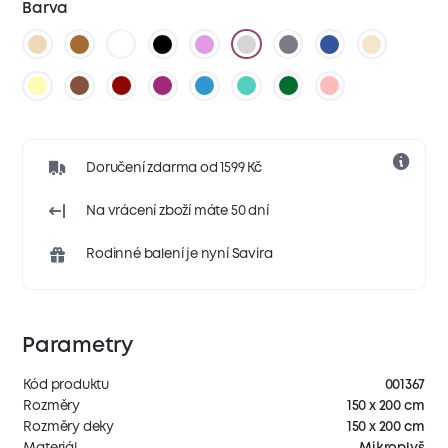
Barva
Doručení zdarma od 1599 Kč
Na vrácení zboží máte 50 dní
Rodinné balení je nyní Savira
Parametry
Kód produktu
001367
Rozměry
150 x 200 cm
Rozměry deky
150 x 200 cm
Materiál
Mikroplyš