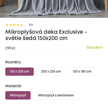
12×
Mikroplyšová deka Exclusive -
světle šedá 150x200 cm
Skladem
299
Kč
Rozměry
150 x 200 cm
200 x 230 cm
130 x 180 cm
Materiál
Mikroplyš
Mikroplyš s beránkem