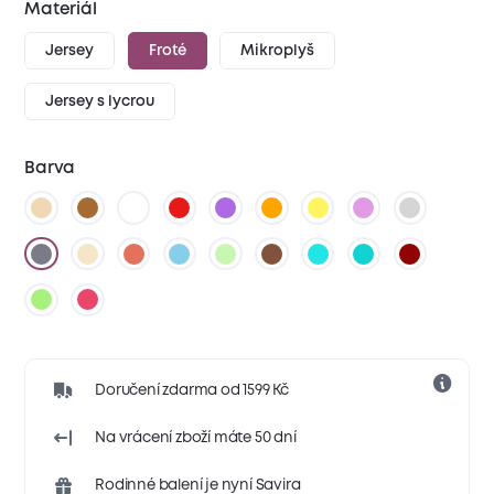
Materiál
Jersey
Froté
Mikroplyš
Jersey s lycrou
Barva
Doručení zdarma od 1599 Kč
Na vrácení zboží máte 50 dní
Rodinné balení je nyní Savira