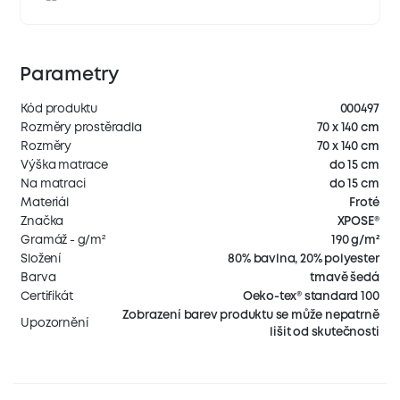
Parametry
Kód produktu
000497
Rozměry prostěradla
70 x 140 cm
Rozměry
70 x 140 cm
Výška matrace
do 15 cm
Na matraci
do 15 cm
Materiál
Froté
Značka
XPOSE®
Gramáž - g/m²
190 g/m²
Složení
80% bavlna, 20% polyester
Barva
tmavě šedá
Certifikát
Oeko-tex® standard 100
Zobrazení barev produktu se může nepatrně
Upozornění
lišit od skutečnosti