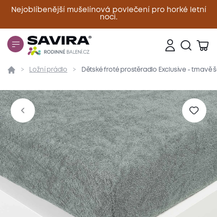
Nejoblíbenější mušelínová povlečení pro horké letní
noci.
Zavřít
Ložní prádlo
Dětské froté prostěradlo Exclusive - tmavě 
Přehled
Parametry
Popis produktu
Materiál