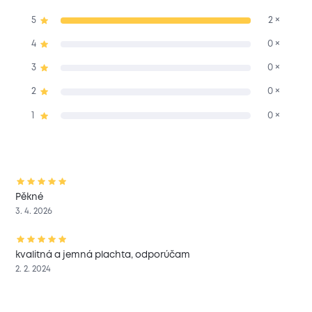
5
2 ×
4
0 ×
3
0 ×
2
0 ×
1
0 ×
Pěkné
3. 4. 2026
kvalitná a jemná plachta, odporúčam
2. 2. 2024