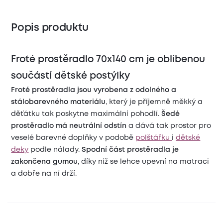
Popis produktu
Froté prostěradlo 70x140 cm je oblíbenou
součástí dětské postýlky
Froté prostěradla jsou vyrobena z odolného a
stálobarevného materiálu
, který je příjemně měkký a
děťátku tak poskytne maximální pohodlí.
Š
edé
prostěradlo má neutrální odstín
a dává tak
prostor pro
veselé barevné doplňky v podobě
polštářku
i
dětské
deky
podle nálady.
Spodní část prostěradla je
zakončena gumou
, díky níž se lehce upevní na matraci
a dobře na ní drží.