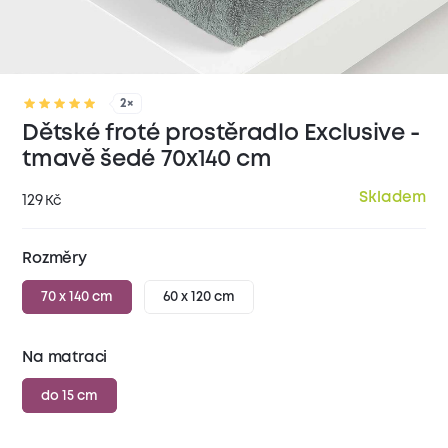
2×
Dětské froté prostěradlo Exclusive -
tmavě šedé 70x140 cm
Skladem
129
Kč
Rozměry
70 x 140 cm
60 x 120 cm
Na matraci
do 15 cm