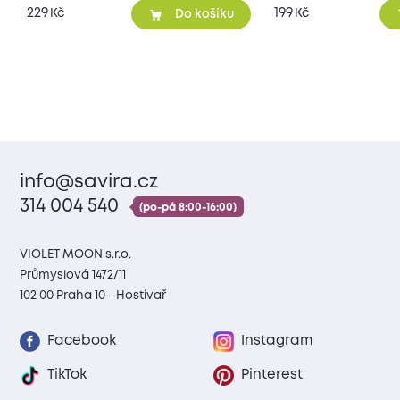
229
199
Kč
Kč
Do košíku
info@savira.cz
314 004 540
(po-pá 8:00-16:00)
VIOLET MOON s.r.o.
Průmyslová 1472/11
102 00 Praha 10 - Hostivař
Facebook
Instagram
TikTok
Pinterest