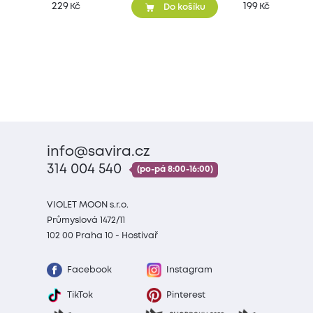
229
199
Kč
Kč
Do košíku
info@savira.cz
314 004 540
(po-pá 8:00-16:00)
VIOLET MOON s.r.o.
Průmyslová 1472/11
102 00 Praha 10 - Hostivař
Facebook
Instagram
TikTok
Pinterest