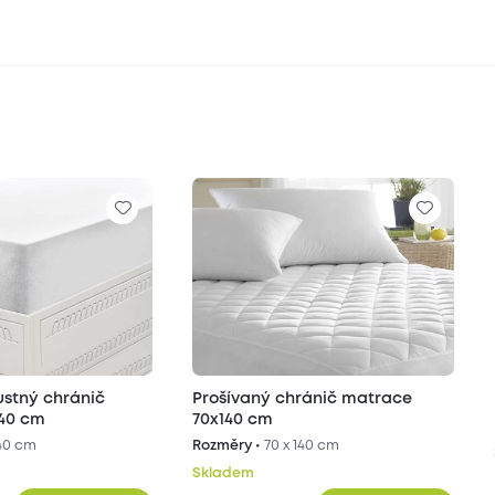
ustný chránič
Prošívaný chránič matrace
40 cm
70x140 cm
140 cm
Rozměry •
70 x 140 cm
Skladem