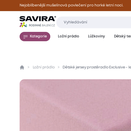
Nejoblíbenější mušelínová povlečení pro horké letní noci.
Kategorie
Ložní prádlo
Lůžkoviny
Dětský tex
Ložní prádlo
Dětské jersey prostěradlo Exclusive -
Přehled
Parametry
Popis produktu
Mate