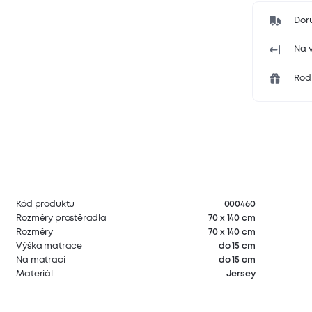
Dor
Na v
Rodi
Kód produktu
000460
Rozměry prostěradla
70 x 140 cm
Rozměry
70 x 140 cm
Výška matrace
do 15 cm
Na matraci
do 15 cm
Materiál
Jersey