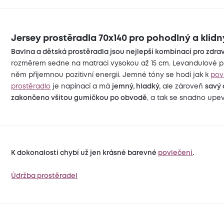
Jersey prostěradla 70x140 pro pohodlný a klidn
Bavlna a dětská prostěradla jsou nejlepší kombinací pro zdra
rozměrem sedne na matraci vysokou až 15 cm. Levandulové pro
něm příjemnou pozitivní energii. Jemné tóny se hodí jak k
pov
prostěradlo
je napínací a má
jemný, hladký,
ale zároveň
savý 
zakončeno všitou gumičkou po obvodě
, a tak se snadno upev
K dokonalosti chybí už jen krásné barevné
povlečení
.
Údržba prostěradel