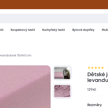
til
Koupelnový textil
Kuchyňský textil
Bytové doplňky
Muše
 levandulové 70x140 cm
riál a péče
Hodnocení
Dětské j
levandu
129
Kč
Rozměry