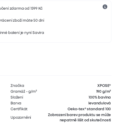
učení zdarma od 1599 Kč
rácení zboží máte 50 dní
nné balení je nyní Savira
Značka
XPOSE®
Gramáž - g/m²
190 g/m²
Složení
100% bavlna
Barva
levandulová
Certifikát
Oeko-tex® standard 100
Zobrazení barev produktu se může
Upozornění
nepatrně lišit od skutečnosti