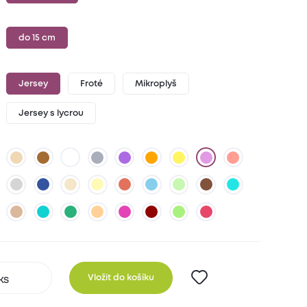
do 15 cm
Jersey
Froté
Mikroplyš
Jersey s lycrou
Vložit do košíku