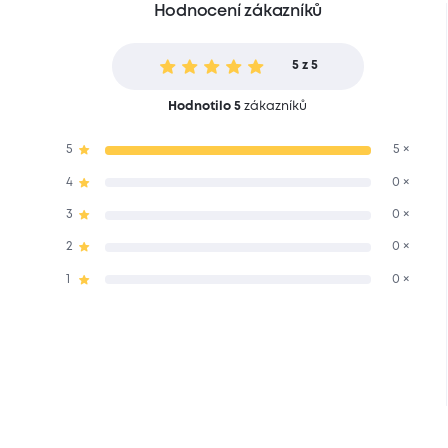
Hodnocení zákazníků
5 z 5
Hodnotilo 5
zákazníků
5
5 ×
4
0 ×
3
0 ×
2
0 ×
1
0 ×