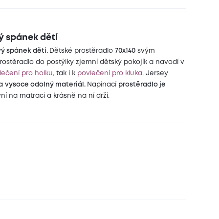
ý spánek dětí
vý spánek dětí.
Dětské prostěradlo
70x140
svým
stěradlo do postýlky zjemní dětský pokojík a navodí v
lečení pro holku
, tak i k
povlečení pro kluka
. Jersey
a
vysoce odolný materiál.
Napínací
prostěradlo je
ní na matraci a krásně na ní drží.