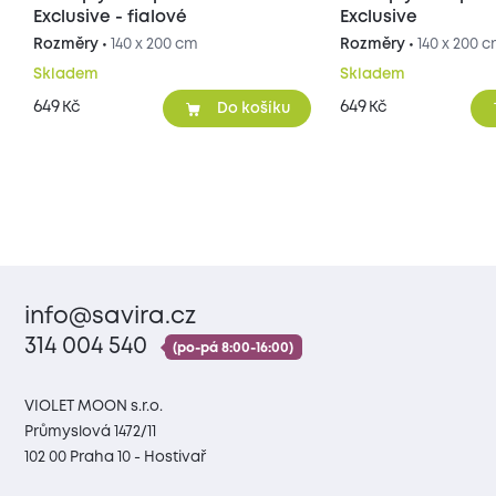
Exclusive - fialové
Exclusive
Rozměry •
140 x 200 cm
Rozměry •
140 x 200 
Skladem
Skladem
649
649
Kč
Kč
Do košíku
info@savira.cz
314 004 540
(po-pá 8:00-16:00)
VIOLET MOON s.r.o.
Průmyslová 1472/11
102 00 Praha 10 - Hostivař