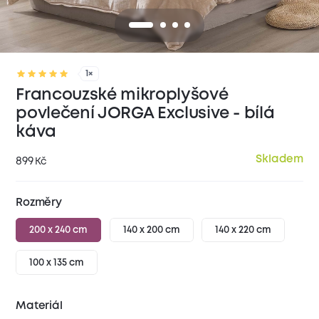
1×
Francouzské mikroplyšové
povlečení JORGA Exclusive - bílá
káva
Skladem
899
Kč
Rozměry
200 x 240 cm
140 x 200 cm
140 x 220 cm
100 x 135 cm
Materiál