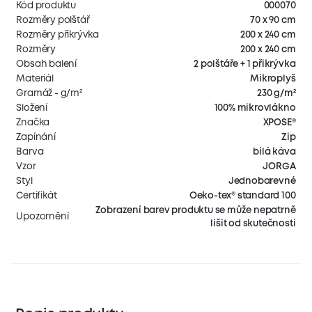
Kód produktu
000070
Rozměry polštář
70 x 90 cm
Rozměry přikrývka
200 x 240 cm
Rozměry
200 x 240 cm
Obsah balení
2 polštáře + 1 přikrývka
Materiál
Mikroplyš
Gramáž - g/m²
230 g/m²
Složení
100% mikrovlákno
Značka
XPOSE®
Zapínání
Zip
Barva
bílá káva
Vzor
JORGA
Styl
Jednobarevné
Certifikát
Oeko-tex® standard 100
Zobrazení barev produktu se může nepatrně
Upozornění
lišit od skutečnosti