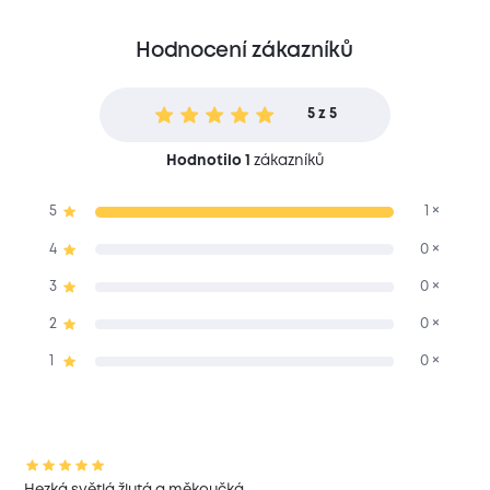
Hodnocení zákazníků
5 z 5
Hodnotilo 1
zákazníků
5
1 ×
4
0 ×
3
0 ×
2
0 ×
1
0 ×
Hezká světlá žlutá a měkoučká