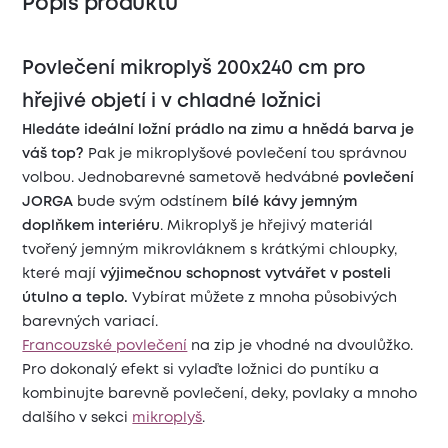
Popis produktu
Povlečení mikroplyš 200x240 cm pro
hřejivé objetí i v chladné ložnici
Hledáte ideální ložní prádlo na zimu a hnědá barva je
váš top?
Pak je mikroplyšové povlečení tou správnou
volbou. Jednobarevné sametově hedvábné
povlečení
JORGA
bude svým odstínem
bílé kávy jemným
doplňkem interiéru
. Mikroplyš je hřejivý materiál
tvořený jemným mikrovláknem s krátkými chloupky,
které mají
výjimečnou schopnost vytvářet v posteli
útulno a teplo.
Vybírat můžete z mnoha působivých
barevných variací.
Francouzské povlečení
na zip je vhodné na dvoulůžko.
Pro dokonalý efekt si vylaďte ložnici do puntíku a
kombinujte barevně povlečení, deky, povlaky a mnoho
dalšího v sekci
mikroplyš
.