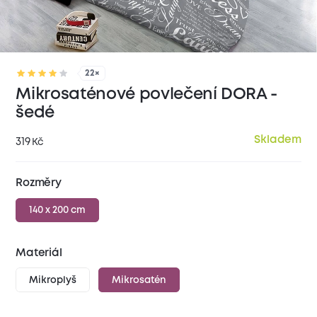
22×
Mikrosaténové povlečení DORA -
šedé
Skladem
319
Kč
Rozměry
140 x 200 cm
Materiál
Mikroplyš
Mikrosatén