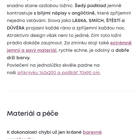
snadno stane ozdobou ložnic.
Šedý podklad
jemně
kontrastuje
s bílými nápisy v angličtině,
které zpříjemní
nejedno vstávání. Slova jako
LÁSKA, SMÍCH, ŠTĚSTÍ a
DŮVĚRA
projasní každé ráno a zpříjemní každou noc.
Atraktivní design však není to jediné, čím toto ložní
prádlo dokáže zaujmout. Za zmínku stojí také
extrémně
jemný a savý materiál
, rychle schne, je odolný a
dobře
drží barvy
.
Povlečení na jednolůžko skvěle padne na
naši
přikrývku 140x200 a polštář 70x90 cm
.
Materiál a péče
K dokonalosti chybí už jen krásné
barevné