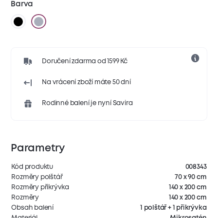
Barva
Doručení zdarma od 1599 Kč
Na vrácení zboží máte 50 dní
Rodinné balení je nyní Savira
Parametry
Kód produktu
008343
Rozměry polštář
70 x 90 cm
Rozměry přikrývka
140 x 200 cm
Rozměry
140 x 200 cm
Obsah balení
1 polštář + 1 přikrývka
Materiál
Mikrosatén