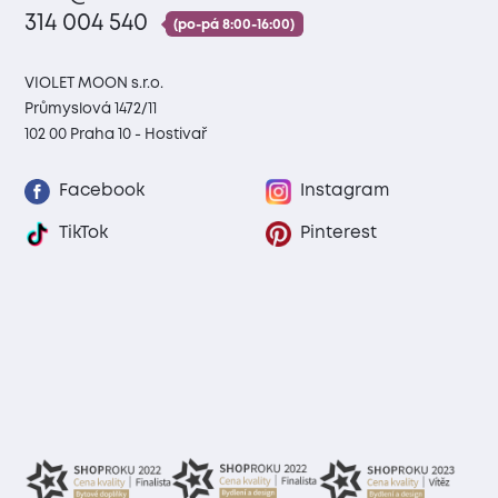
314 004 540
(po-pá 8:00-16:00)
VIOLET MOON s.r.o.
Průmyslová 1472/11
102 00 Praha 10 - Hostivař
Facebook
Instagram
TikTok
Pinterest