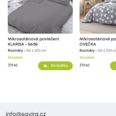
Mikrosaténové povlečení
Mikrosaténové po
KLARISA - šedé
OVEČKA
Rozměry •
140 x 200 cm
Rozměry •
140 x 200 
Skladem
Skladem
319
319
Kč
Kč
Do košíku
info@savira.cz