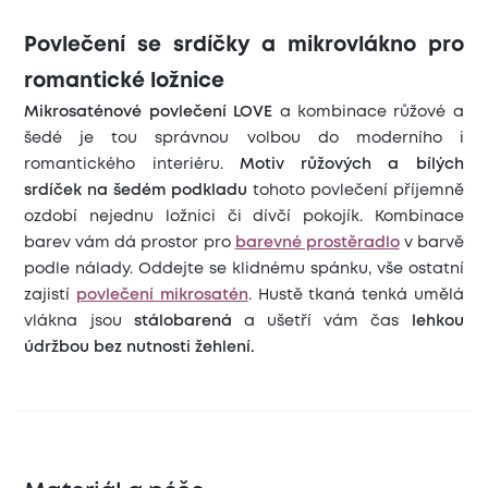
Povlečení se srdíčky a mikrovlákno pro
romantické ložnice
Mikrosaténové povlečení LOVE
a kombinace růžové a
šedé je tou správnou volbou do moderního i
romantického interiéru.
Motiv růžových a bílých
srdíček na šedém podkladu
tohoto povlečení příjemně
ozdobí nejednu ložnici či dívčí pokojík. Kombinace
barev vám dá prostor pro
barevné prostěradlo
v barvě
podle nálady. Oddejte se klidnému spánku, vše ostatní
zajistí
povlečení mikrosatén
. Hustě tkaná tenká umělá
vlákna jsou
stálobarená
a ušetří vám čas
lehkou
údržbou
bez nutnosti žehlení.