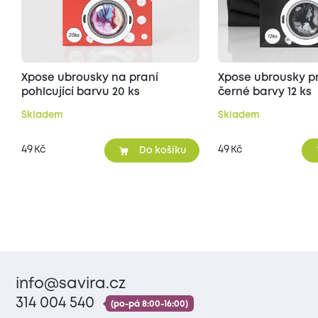
Xpose ubrousky na praní
Xpose ubrousky p
pohlcující barvu 20 ks
černé barvy 12 ks
Skladem
Skladem
49
49
Kč
Kč
Do košíku
info@savira.cz
314 004 540
(po-pá 8:00-16:00)