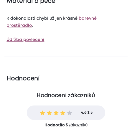
Materiál a péče
K dokonalosti chybí už jen krásné
barevné
prostěradlo
.
Údržba povlečení
Hodnocení
Hodnocení zákazníků
4.6 z 5
Hodnotilo 5
zákazníků