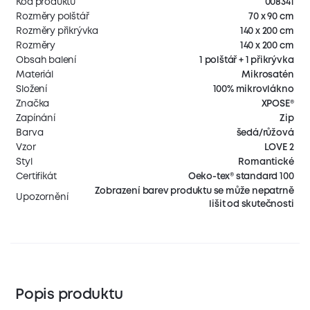
Kód produktu
008341
Rozměry polštář
70 x 90 cm
Rozměry přikrývka
140 x 200 cm
Rozměry
140 x 200 cm
Obsah balení
1 polštář + 1 přikrývka
Materiál
Mikrosatén
Složení
100% mikrovlákno
Značka
XPOSE®
Zapínání
Zip
Barva
šedá/růžová
Vzor
LOVE 2
Styl
Romantické
Certifikát
Oeko-tex® standard 100
Zobrazení barev produktu se může nepatrně
Upozornění
lišit od skutečnosti
Popis produktu