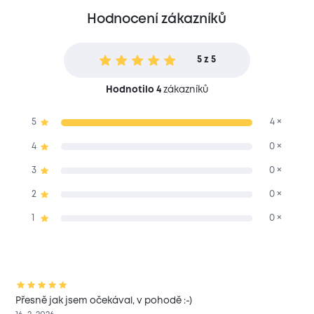
Hodnocení zákazníků
5 z 5
Hodnotilo 4
zákazníků
5
4 ×
4
0 ×
3
0 ×
2
0 ×
1
0 ×
Přesně jak jsem očekával, v pohodě :-)