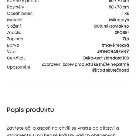
Rozměry polštář
50 x 70 cm
Rozměry
50 x 70 cm
Obsah balení
1 ks
Materiál
Mikroplyš
Složení
100% mikrovlákno
Značka
XPOSE®
Zapínání
Zip
Barva
tmavě modrá
Vzor
JEDNOBAREVNÝ
Certifikát
Oeko-tex® standard 100
Zobrazení barev produktu se může nepatrně
Upozornění
lišit od skutečnosti
Popis produktu
Zavřete oči a aspoň na chvíli se vraťte do dětství a
vzpomeňte si na
hebké kožíšky
vašich oblíbených