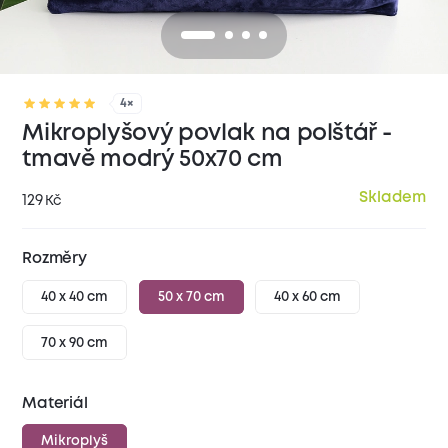
4×
Mikroplyšový povlak na polštář -
tmavě modrý 50x70 cm
Skladem
129
Kč
Rozměry
40 x 40 cm
50 x 70 cm
40 x 60 cm
70 x 90 cm
Materiál
Mikroplyš