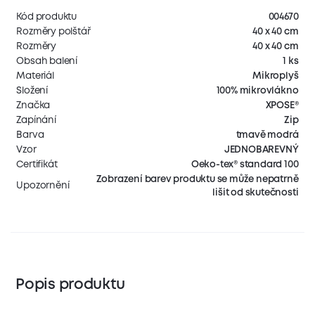
Kód produktu
004670
Rozměry polštář
40 x 40 cm
Rozměry
40 x 40 cm
Obsah balení
1 ks
Materiál
Mikroplyš
Složení
100% mikrovlákno
Značka
XPOSE®
Zapínání
Zip
Barva
tmavě modrá
Vzor
JEDNOBAREVNÝ
Certifikát
Oeko-tex® standard 100
Zobrazení barev produktu se může nepatrně
Upozornění
lišit od skutečnosti
Popis produktu