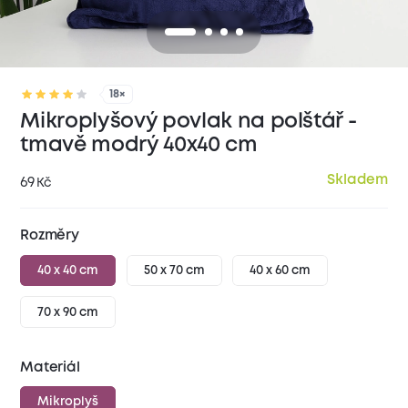
18×
Mikroplyšový povlak na polštář -
tmavě modrý 40x40 cm
Skladem
69
Kč
Rozměry
40 x 40 cm
50 x 70 cm
40 x 60 cm
70 x 90 cm
Materiál
Mikroplyš