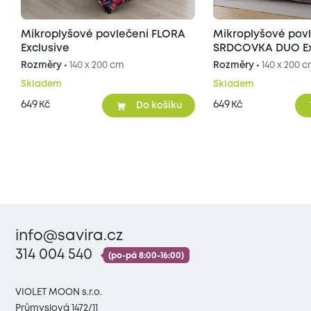
Mikroplyšové povlečení FLORA
Mikroplyšové pov
Exclusive
SRDCOVKA DUO Exc
šedé/béžové
Rozměry •
140 x 200 cm
Rozměry •
140 x 200 
Skladem
Skladem
649
649
Kč
Kč
Do košíku
info@savira.cz
314 004 540
(po-pá 8:00-16:00)
VIOLET MOON s.r.o.
Průmyslová 1472/11