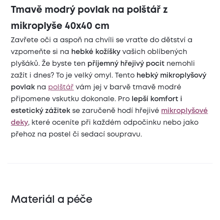
Tmavě modrý povlak na polštář z
mikroplyše 40x40 cm
Zavřete oči a aspoň na chvíli se vraťte do dětství a
vzpomeňte si na
hebké kožíšky
vašich oblíbených
plyšáků. Že byste ten
příjemný hřejivý pocit
nemohli
zažít i dnes? To je velký omyl. Tento
hebký mikroplyšový
povlak
na
polštář
vám jej v barvě tmavě modré
připomene vskutku dokonale. Pro
lepší komfort i
estetický zážitek
se zaručeně hodí hřejivé
mikroplyšové
deky
, které oceníte při každém odpočinku nebo jako
přehoz na postel či sedací soupravu.
Materiál a péče