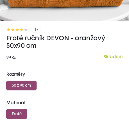
5×
Froté ručník DEVON - oranžový
50x90 cm
Skladem
99
Kč
Rozměry
50 x 90 cm
Materiál
Froté