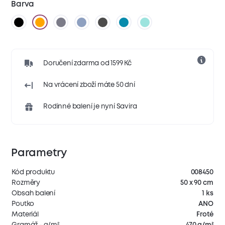
Barva
Doručení zdarma od 1599 Kč
Na vrácení zboží máte 50 dní
Rodinné balení je nyní Savira
Parametry
Kód produktu
008450
Rozměry
50 x 90 cm
Obsah balení
1 ks
Poutko
ANO
Materiál
Froté
Gramáž - g/m²
470 g/m²