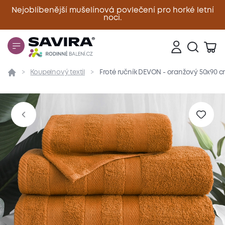
Nejoblíbenější mušelínová povlečení pro horké letní
noci.
Zavřít
Koupelnový textil
Froté ručník DEVON - oranžový 50x90 
Přehled
Parametry
Popis produktu
Materiál