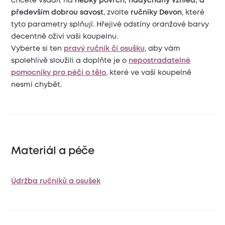
chcete vsadit na
hebký povrch, nadýchaný vzhled, a
především dobrou savost
, zvolte
ručníky Devon
, které
tyto parametry splňují. Hřejivé odstíny oranžové barvy
decentně oživí vaši koupelnu.
Vyberte si ten
pravý ručník či osušku
, aby vám
spolehlivě sloužili a doplňte je o
nepostradatelné
pomocníky pro péči o tělo
, které ve vaší koupelně
nesmí chybět.
Materiál a péče
Údržba ručníků a osušek