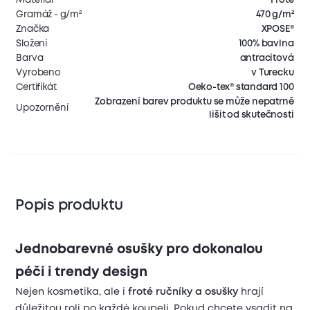
Gramáž - g/m²
470 g/m²
Značka
XPOSE®
Složení
100% bavlna
Barva
antracitová
Vyrobeno
v Turecku
Certifikát
Oeko-tex® standard 100
Zobrazení barev produktu se může nepatrně
Upozornění
lišit od skutečnosti
Popis produktu
Jednobarevné osušky pro dokonalou
péči i trendy design
Nejen kosmetika, ale i
froté ručníky a osušky
hrají
důležitou roli po každé koupeli.
Pokud chcete vsadit na