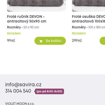
Froté ručník DEVON -
Froté osuška DEV
antracitový 50x90 cm
antracitová 100x1
Rozměry •
50 x 90 cm
Rozměry •
100 x 180 c
Skladem
Skladem
99
299
Kč
Kč
Do košíku
info@savira.cz
314 004 540
(po-pá 8:00-16:00)
VIOLET MOON s.r.o.