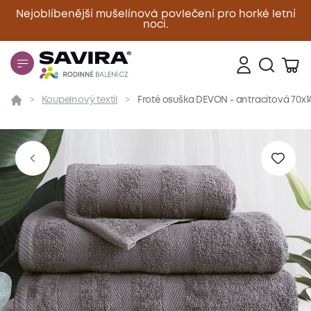
Nejoblíbenější mušelínová povlečení pro horké letní
noci.
Zavřít
Koupelnový textil
Froté osuška DEVON - antracitová 70x
Přehled
Parametry
Popis produktu
Materiál