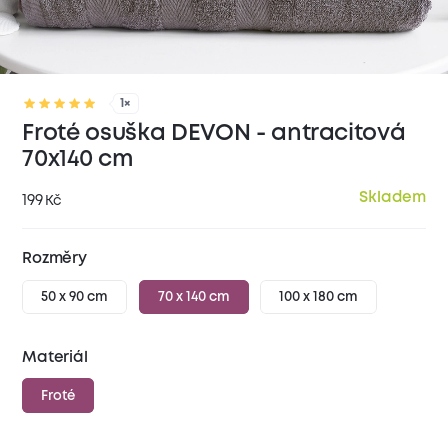
1×
Froté osuška DEVON - antracitová
70x140 cm
Skladem
199
Kč
Rozměry
50 x 90 cm
70 x 140 cm
100 x 180 cm
Materiál
Froté