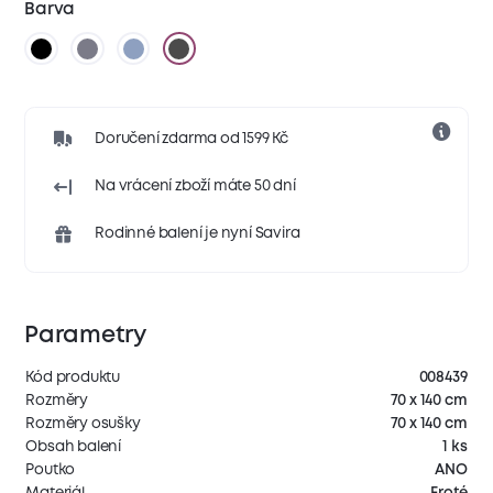
Barva
Doručení zdarma od 1599 Kč
Na vrácení zboží máte 50 dní
Rodinné balení je nyní Savira
Parametry
Kód produktu
008439
Rozměry
70 x 140 cm
Rozměry osušky
70 x 140 cm
Obsah balení
1 ks
Poutko
ANO
Materiál
Froté