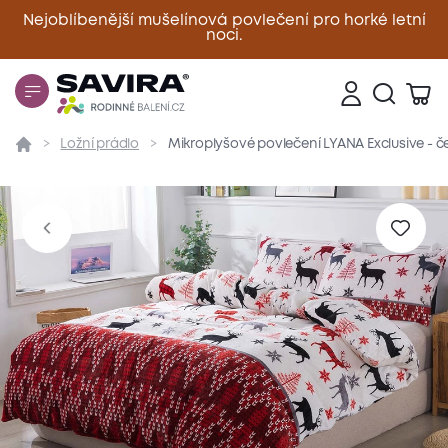
Nejoblíbenější mušelínová povlečení pro horké letní
noci.
Zavřít
Ložní prádlo
Mikroplyšové povlečení LYANA Exclusive - 
Přehled
Parametry
Popis produktu
Materiál