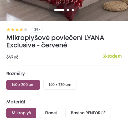
28×
Mikroplyšové povlečení LYANA
Exclusive - červené
Skladem
649
Kč
Rozměry
140 x 200 cm
140 x 220 cm
Materiál
Mikroplyš
Flanel
Bavlna RENFORCÉ