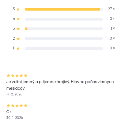
5
27 ×
4
0 ×
3
1 ×
2
0 ×
1
0 ×
Je veľmi jemný a príjemne hrejivý. Hlavne počas zimných
mesiacov.
14. 2. 2026
Ok
30. 1. 2026