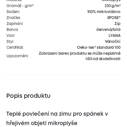
Gramáž - g/m²
230 g/m²
Složení
100% mikrovlákno
Značka
XPOSE®
Zapínání
Zip
Barva
červená/bílá
Vzor
LYANA
Styl
Vánoční
Certifikát
Oeko-tex® standard 100
Zobrazení barev produktu se může nepatrně
Upozornění
lišit od skutečnosti
Popis produktu
Teplé povlečení na zimu pro spánek v
hřejivém objetí mikroplyše