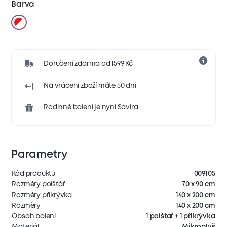
Barva
Doručení zdarma od 1599 Kč
Na vrácení zboží máte 50 dní
Rodinné balení je nyní Savira
Parametry
Kód produktu
009105
Rozměry polštář
70 x 90 cm
Rozměry přikrývka
140 x 200 cm
Rozměry
140 x 200 cm
Obsah balení
1 polštář + 1 přikrývka
Materiál
Mikroplyš