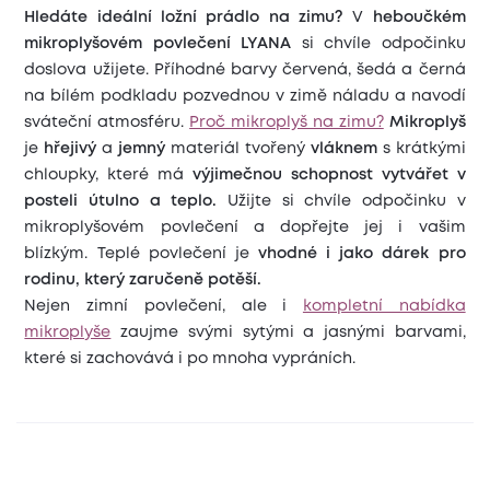
Hledáte ideální ložní prádlo na zimu?
V
heboučkém
mikroplyšovém povlečení LYANA
si chvíle odpočinku
doslova užijete. Příhodné barvy červená, šedá a černá
na bílém podkladu pozvednou v zimě náladu a navodí
sváteční atmosféru.
Proč mikroplyš na zimu?
Mikroplyš
je
hřejivý
a
jemný
materiál tvořený
vláknem
s krátkými
chloupky, které má
výjimečnou schopnost vytvářet v
posteli útulno a teplo.
Užijte si chvíle odpočinku v
mikroplyšovém povlečení a dopřejte jej i vašim
blízkým. Teplé povlečení je
vhodné i jako dárek pro
rodinu, který zaručeně potěší.
Nejen zimní povlečení, ale i
kompletní nabídka
mikroplyše
zaujme svými sytými a jasnými barvami,
které si zachovává i po mnoha vypráních.