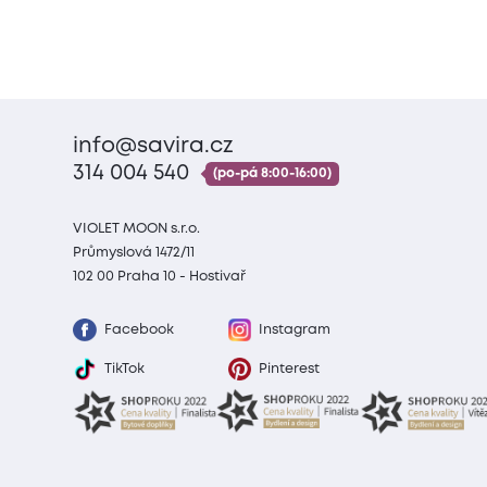
info@savira.cz
314 004 540
(po-pá 8:00-16:00)
VIOLET MOON s.r.o.
Průmyslová 1472/11
102 00 Praha 10 - Hostivař
Facebook
Instagram
TikTok
Pinterest