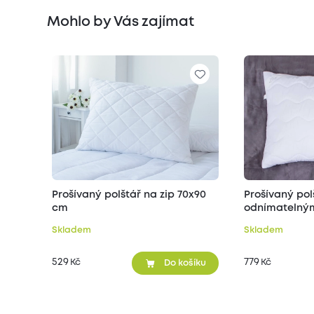
Mohlo by Vás zajímat
Prošívaný polštář na zip 70x90
Prošívaný pol
cm
odnímatelným
70x90 cm
Skladem
Skladem
529
779
Kč
Kč
Do košíku