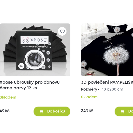
Xpose ubrousky pro obnovu
3D povlečení PAMPELIŠK
černé barvy 12 ks
Rozměry •
140 x 200 cm
Skladem
Skladem
49
349
Kč
Kč
Do košíku
Do