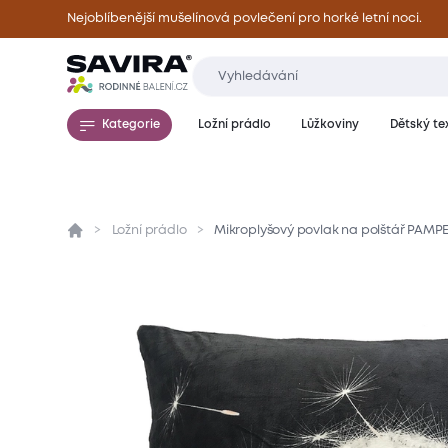
Nejoblíbenější mušelínová povlečení pro horké letní noci.
Kategorie
Ložní prádlo
Lůžkoviny
Dětský tex
Ložní prádlo
Mikroplyšový povlak na polštář PAMP
Přehled
Parametry
Popis produktu
Mate