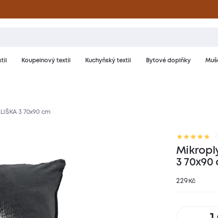
til
Koupelnový textil
Kuchyňský textil
Bytové doplňky
Muše
ELIŠKA 3 70x90 cm
riál a péče
Hodnocení
Mikropl
3 70x90
229
Kč