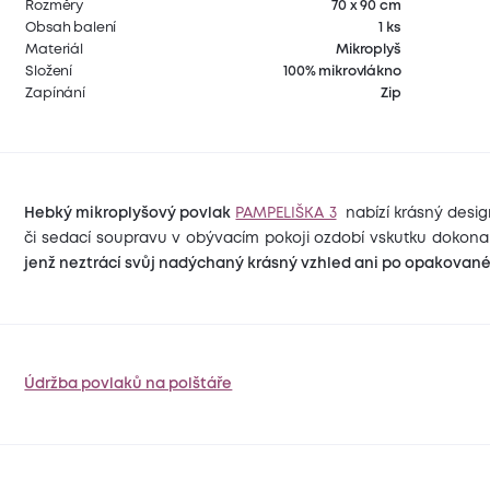
Rozměry
70 x 90 cm
Obsah balení
1 ks
Materiál
Mikroplyš
Složení
100% mikrovlákno
Zapínání
Zip
Hebký mikroplyšový povlak
PAMPELIŠKA 3
nabízí krásný desig
či sedací soupravu v obývacím pokoji ozdobí vskutku dokona
jenž neztrácí svůj nadýchaný krásný vzhled ani po opakovan
Údržba povlaků na polštáře