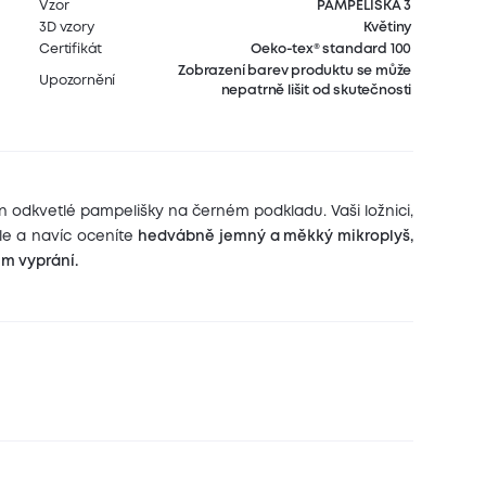
Vzor
PAMPELIŠKA 3
3D vzory
Květiny
Certifikát
Oeko-tex® standard 100
Zobrazení barev produktu se může
Upozornění
nepatrně lišit od skutečnosti
n odkvetlé pampelišky na černém podkladu. Vaši ložnici,
le a navíc oceníte
hedvábně jemný a měkký mikroplyš,
ém vyprání.