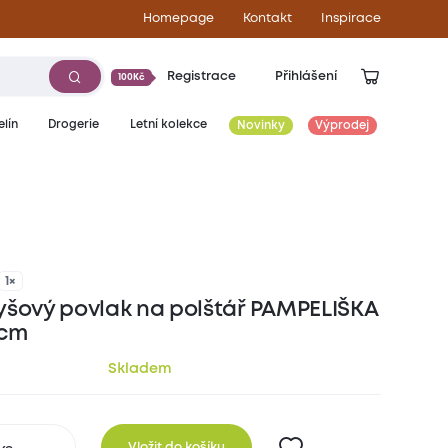
Homepage
Kontakt
Inspirace
Registrace
Přihlášení
100Kč
lín
Drogerie
Letní kolekce
Novinky
Výprodej
229
Kč
1×
yšový povlak na polštář PAMPELIŠKA
 cm
Skladem
Vložit do košíku