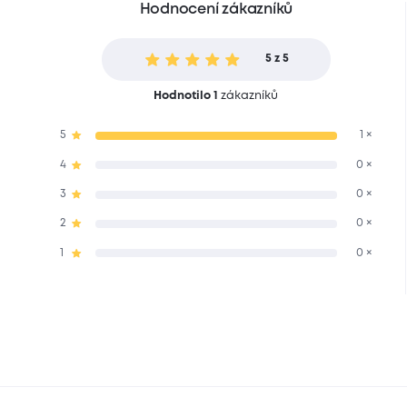
Hodnocení zákazníků
5 z 5
Hodnotilo 1
zákazníků
5
1 ×
4
0 ×
3
0 ×
2
0 ×
1
0 ×