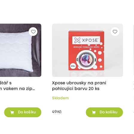
štář s
Xpose ubrousky na praní
 vakem na zip
pohlcující barvu 20 ks
Skladem
49
Kč
Do košíku
Do košíku