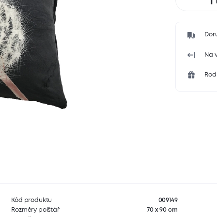
Dor
Na v
Rodi
Kód produktu
009149
Rozměry polštář
70 x 90 cm