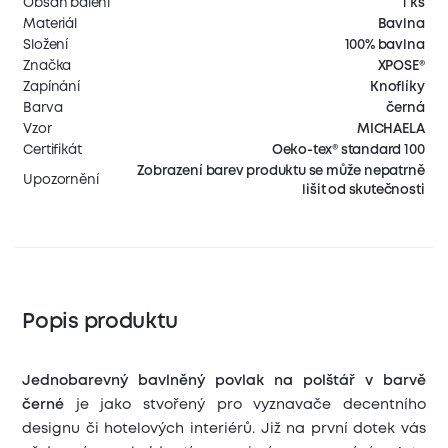
Obsah balení
1 ks
Materiál
Bavlna
Složení
100% bavlna
Značka
XPOSE®
Zapínání
Knoflíky
Barva
černá
Vzor
MICHAELA
Certifikát
Oeko-tex® standard 100
Zobrazení barev produktu se může nepatrně
Upozornění
lišit od skutečnosti
Popis produktu
Jednobarevný bavlněný povlak na polštář v barvě
černé
je jako stvořený pro vyznavače decentního
designu či hotelových interiérů. Již na první dotek vás