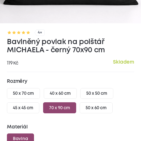
4×
Bavlněný povlak na polštář
MICHAELA - černý 70x90 cm
Skladem
119
Kč
Rozměry
50 x 70 cm
40 x 60 cm
50 x 50 cm
45 x 45 cm
70 x 90 cm
50 x 60 cm
Materiál
Bavlna