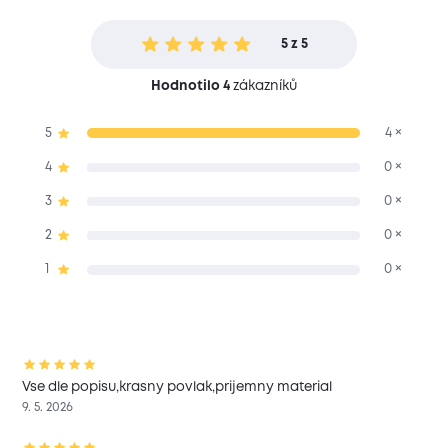
5 z 5
Hodnotilo 4
zákazníků
5
4 ×
4
0 ×
3
0 ×
2
0 ×
1
0 ×
Vse dle popisu,krasny povlak,prijemny material
9. 5. 2026