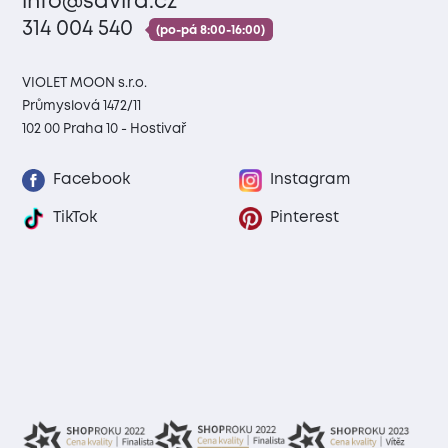
info@savira.cz
314 004 540
(po-pá 8:00-16:00)
VIOLET MOON s.r.o.
Průmyslová 1472/11
102 00 Praha 10 - Hostivař
Facebook
Instagram
TikTok
Pinterest